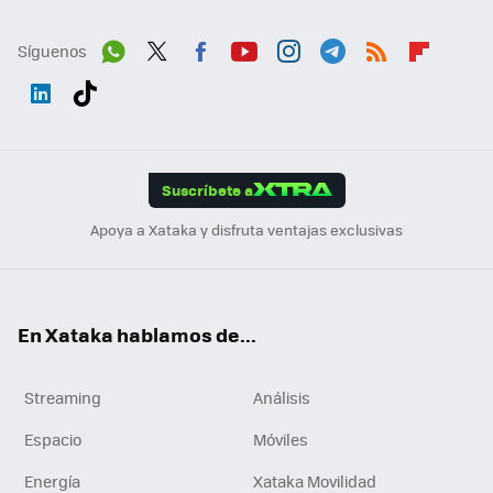
Síguenos
Wh
Twit
Fac
You
Inst
Tele
RSS
Flip
ats
ter
ebo
tub
agr
gra
boa
Link
Tikt
App
ok
e
am
m
rd
edI
ok
Suscríbete a
n
Apoya a Xataka y disfruta ventajas exclusivas
En Xataka hablamos de...
Streaming
Análisis
Espacio
Móviles
Energía
Xataka Movilidad