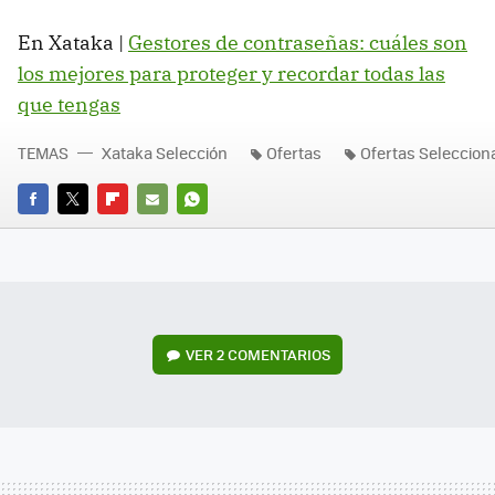
En Xataka |
Gestores de contraseñas: cuáles son
los mejores para proteger y recordar todas las
que tengas
TEMAS
Xataka Selección
Ofertas
Ofertas Seleccio
FACEBOOK
TWITTER
FLIPBOARD
E-
WHATSAPP
MAIL
VER
2 COMENTARIOS