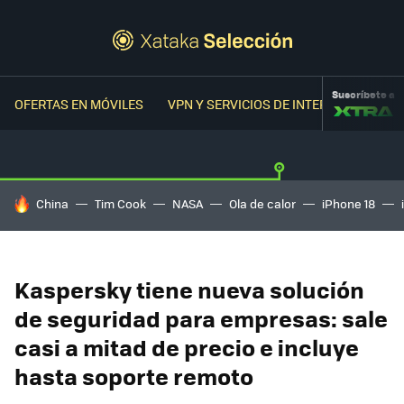
Suscríbete a
OFERTAS EN MÓVILES
VPN Y SERVICIOS DE INTERNET
OFER
HOY SE HABLA DE
China
Tim Cook
NASA
Ola de calor
iPhone 18
Kaspersky tiene nueva solución
de seguridad para empresas: sale
casi a mitad de precio e incluye
hasta soporte remoto