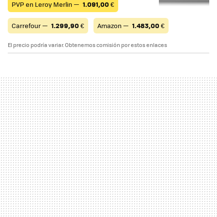
PVP en Leroy Merlin —
1.091,00
€
Carrefour —
1.299,90
€
Amazon —
1.483,00
€
El precio podría variar. Obtenemos comisión por estos enlaces