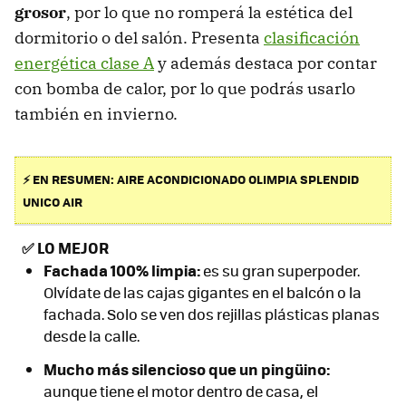
grosor
, por lo que no romperá la estética del
dormitorio o del salón. Presenta
clasificación
energética clase A
y además destaca por contar
con bomba de calor, por lo que podrás usarlo
también en invierno.
⚡ EN RESUMEN: AIRE ACONDICIONADO OLIMPIA SPLENDID
UNICO AIR
✅
LO MEJOR
Fachada 100% limpia:
es su gran superpoder.
Olvídate de las cajas gigantes en el balcón o la
fachada. Solo se ven dos rejillas plásticas planas
desde la calle.
Mucho más silencioso que un pingüino:
aunque tiene el motor dentro de casa, el