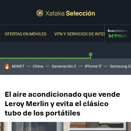
Suscríbete a
OFERTAS EN MÓVILES
VPN Y SERVICIOS DE INTERNET
OFER
HOY SE HABLA DE
AEMET
China
Generación Z
iPhone 17
Samsung G
El aire acondicionado que vende
Leroy Merlin y evita el clásico
tubo de los portátiles