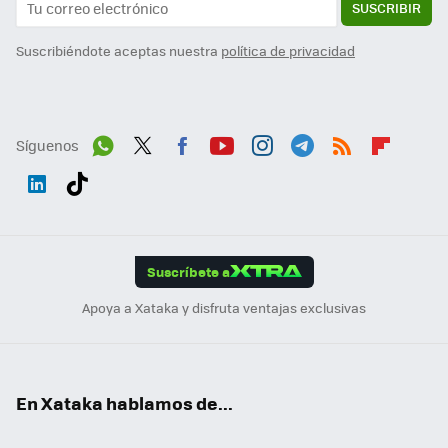
SUSCRIBIR
Suscribiéndote aceptas nuestra
política de privacidad
Síguenos
Wh
Twit
Fac
You
Inst
Tele
RSS
Flip
ats
ter
ebo
tub
agr
gra
boa
Link
Tikt
App
ok
e
am
m
rd
edI
ok
Suscríbete a
n
Apoya a Xataka y disfruta ventajas exclusivas
En Xataka hablamos de...