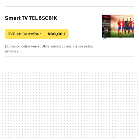
Smart TV TCL 65C61K
PVP en Carrefour —
569,00
€
El precio podría variar. Obtenemos comisión por estos
enlaces