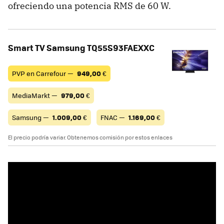
ofreciendo una potencia RMS de 60 W.
Smart TV Samsung TQ55S93FAEXXC
PVP en Carrefour —
949,00
€
MediaMarkt —
979,00
€
Samsung —
1.009,00
€
FNAC —
1.169,00
€
El precio podría variar. Obtenemos comisión por estos enlaces