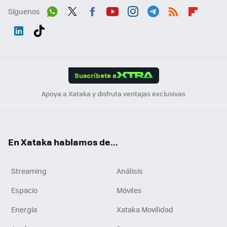
Síguenos
Wh
Twit
Fac
You
Inst
Tele
RSS
Flip
ats
ter
ebo
tub
agr
gra
boa
Link
Tikt
App
ok
e
am
m
rd
edI
ok
Suscríbete a
n
Apoya a Xataka y disfruta ventajas exclusivas
En Xataka hablamos de...
Streaming
Análisis
Espacio
Móviles
Energía
Xataka Movilidad