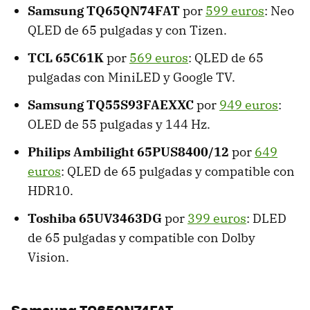
Samsung TQ65QN74FAT
por
599 euros
: Neo
QLED de 65 pulgadas y con Tizen.
TCL 65C61K
por
569 euros
: QLED de 65
pulgadas con MiniLED y Google TV.
Samsung TQ55S93FAEXXC
por
949 euros
:
OLED de 55 pulgadas y 144 Hz.
Philips Ambilight 65PUS8400/12
por
649
euros
: QLED de 65 pulgadas y compatible con
HDR10.
Toshiba 65UV3463DG
por
399 euros
: DLED
de 65 pulgadas y compatible con Dolby
Vision.
Samsung TQ65QN74FAT