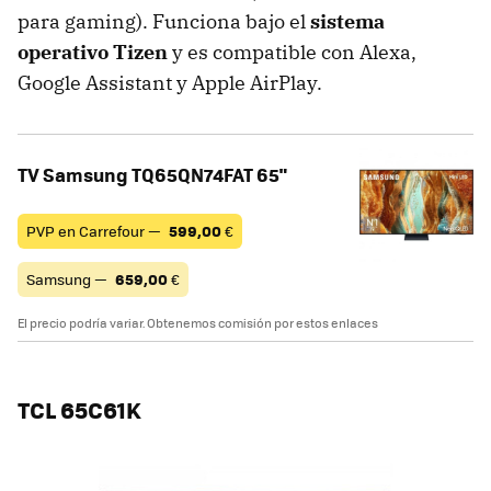
para gaming). Funciona bajo el
sistema
operativo Tizen
y es compatible con Alexa,
Google Assistant y Apple AirPlay.
TV Samsung TQ65QN74FAT 65"
PVP en Carrefour —
599,00
€
Samsung —
659,00
€
El precio podría variar. Obtenemos comisión por estos enlaces
TCL 65C61K