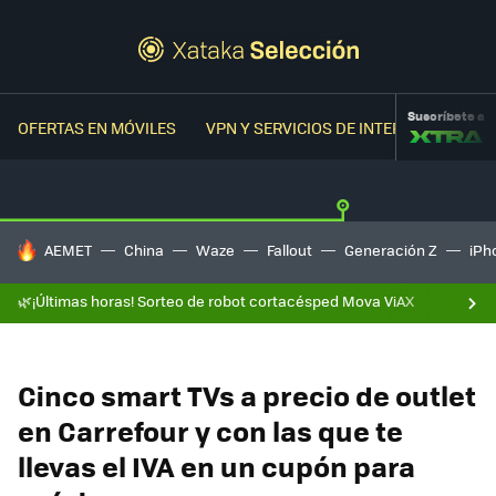
Suscríbete a
OFERTAS EN MÓVILES
VPN Y SERVICIOS DE INTERNET
OFER
HOY SE HABLA DE
AEMET
China
Waze
Fallout
Generación Z
iPh
🌿¡Últimas horas! Sorteo de robot cortacésped Mova ViAX
Cinco smart TVs a precio de outlet
en Carrefour y con las que te
llevas el IVA en un cupón para