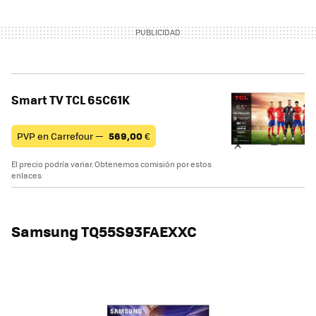
Smart TV TCL 65C61K
PVP en Carrefour —
569,00
€
El precio podría variar. Obtenemos comisión por estos
enlaces
Samsung TQ55S93FAEXXC