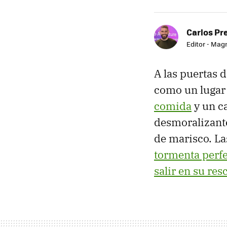
Carlos Pr
Editor - Mag
A las puertas d
como un lugar 
comida
y un ca
desmoralizante
de marisco. La
tormenta perf
salir en su res