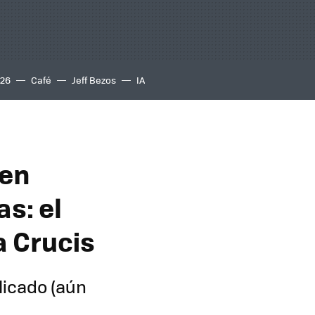
S26
Café
Jeff Bezos
IA
 en
as: el
a Crucis
licado (aún