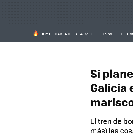
HOY SE HABLA DE
AEMET
China
Bill Ga
Si plan
Galicia 
marisco
El tren de b
más) las cos