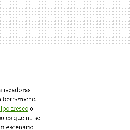
ariscadoras
 o berberecho,
lpo fresco
o
so es que no se
un escenario