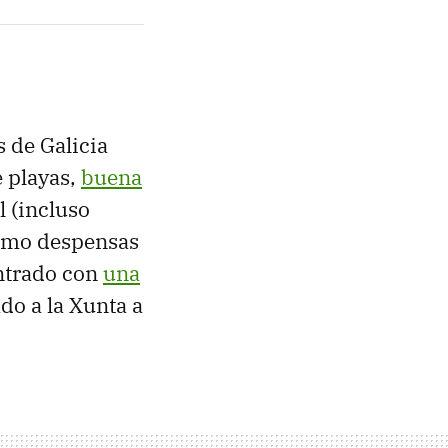
s de Galicia
e playas,
buena
l (incluso
como despensas
ontrado con
una
do a la Xunta a