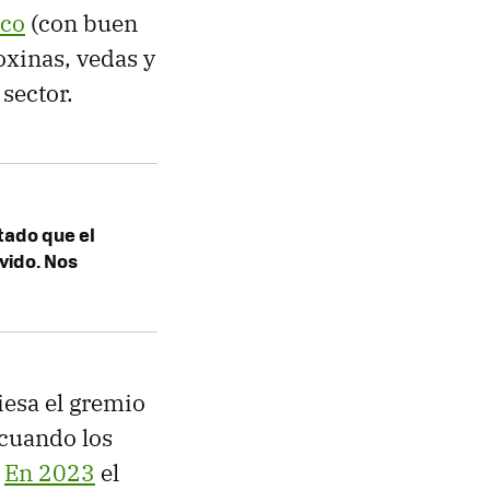
oco
(con buen
oxinas, vedas y
sector.
ado que el
rvido. Nos
iesa el gremio
cuando los
.
En 2023
el