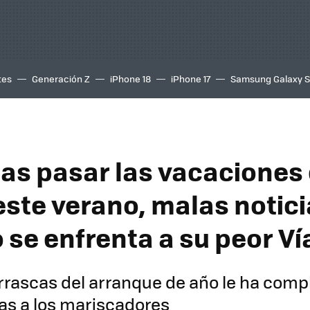
tes
Generación Z
iPhone 18
iPhone 17
Samsung Galaxy 
eas pasar las vacaciones
este verano, malas notici
 se enfrenta a su peor Ví
orrascas del arranque de año le ha comp
as a los mariscadores