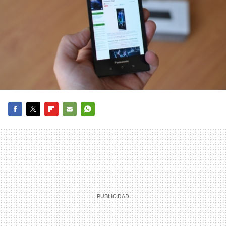
FACEBOOK
TWITTER
FLIPBOARD
E-
WHATSAPP
MAIL