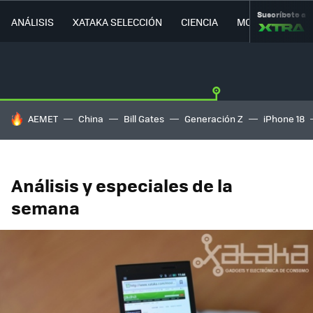
Suscríbete a
ANÁLISIS
XATAKA SELECCIÓN
CIENCIA
MOVILIDAD
HOY SE HABLA DE
AEMET
China
Bill Gates
Generación Z
iPhone 18
Análisis y especiales de la
semana