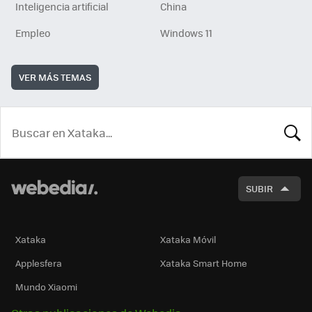
Inteligencia artificial
China
Empleo
Windows 11
VER MÁS TEMAS
BUSCA
SUBIR
Xataka
Xataka Móvil
Applesfera
Xataka Smart Home
Mundo Xiaomi