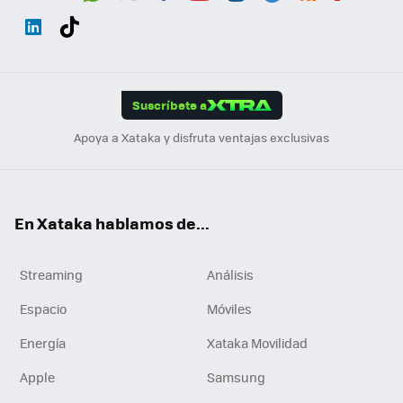
Wh
Twit
Fac
You
Inst
Tele
RSS
Flip
ats
ter
ebo
tub
agr
gra
boa
Link
Tikt
App
ok
e
am
m
rd
edI
ok
Suscríbete a
n
Apoya a Xataka y disfruta ventajas exclusivas
En Xataka hablamos de...
Streaming
Análisis
Espacio
Móviles
Energía
Xataka Movilidad
Apple
Samsung