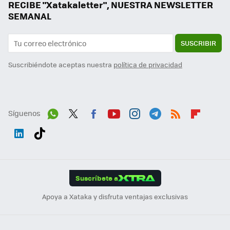
RECIBE "Xatakaletter", NUESTRA NEWSLETTER
SEMANAL
SUSCRIBIR
Suscribiéndote aceptas nuestra
política de privacidad
Síguenos
Wh
Twit
Fac
You
Inst
Tele
RSS
Flip
ats
ter
ebo
tub
agr
gra
boa
Link
Tikt
App
ok
e
am
m
rd
edI
ok
Suscríbete a
n
Apoya a Xataka y disfruta ventajas exclusivas