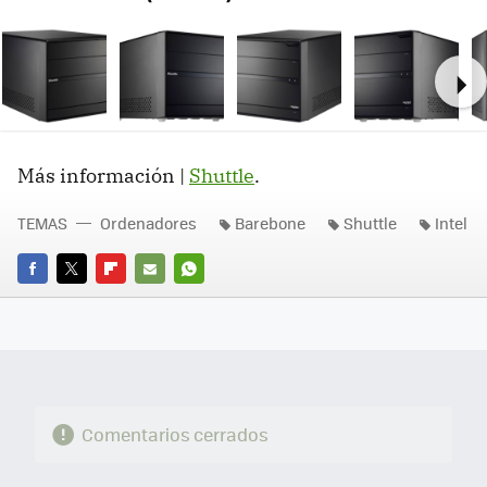
Ne
Más información |
Shuttle
.
TEMAS
Ordenadores
Barebone
Shuttle
Intel
FACEBOOK
TWITTER
FLIPBOARD
E-
WHATSAPP
MAIL
Comentarios cerrados