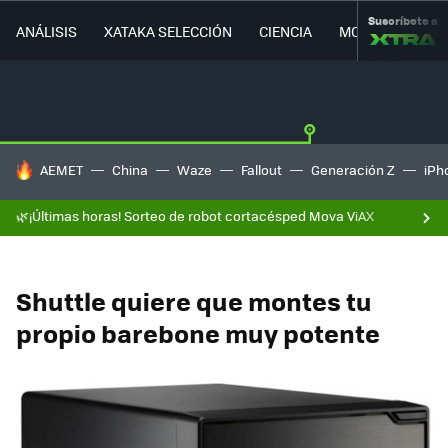
Suscríbete a
ANÁLISIS
XATAKA SELECCIÓN
CIENCIA
MOVILIDAD
HOY SE HABLA DE
AEMET
China
Waze
Fallout
Generación Z
iPh
🌿¡Últimas horas! Sorteo de robot cortacésped Mova ViAX
Shuttle quiere que montes tu
propio barebone muy potente