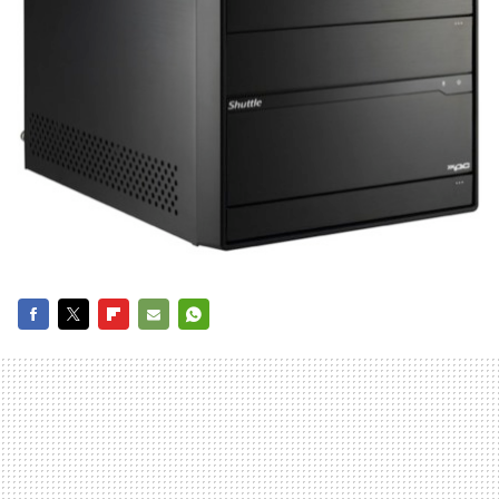
FACEBOOK
TWITTER
FLIPBOARD
E-
WHATSAPP
MAIL