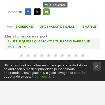
VER ORIGINAL
Compartir
FACEBOOK
X
E-
MAIL
BAREBONE
ORDENADOR DE SALÓN
SHUTTLE
Tags
Más información en el post
SHUTTLE QUIERE QUE MONTES TU PROPIO BAREBONE
MUY POTENTE
Utilizamos cookies de terceros para generar estadísticas
de audiencia y mostrar publicidad personalizada
analizando tu navegación. Si sigues navegando estarás
aceptando su uso.
Más información