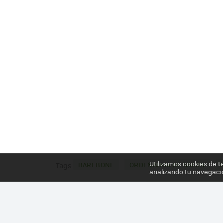
Utilizamos cookies de t
BAREBONE
ORDENADOR DE SALÓN
Tags
analizando tu navegaci
Más información en el post
SHUTTLE QUIERE QU