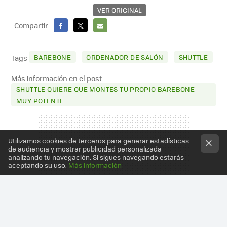
VER ORIGINAL
Compartir
FACEBOOK
X
E-
MAIL
BAREBONE
ORDENADOR DE SALÓN
SHUTTLE
Tags
Más información en el post
SHUTTLE QUIERE QUE MONTES TU PROPIO BAREBONE
MUY POTENTE
Utilizamos cookies de terceros para generar estadísticas
de audiencia y mostrar publicidad personalizada
analizando tu navegación. Si sigues navegando estarás
aceptando su uso.
Más información