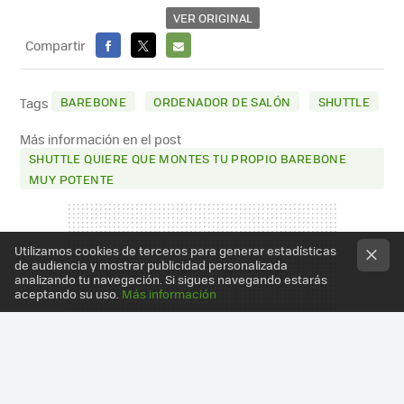
VER ORIGINAL
Compartir
FACEBOOK
X
E-
MAIL
BAREBONE
ORDENADOR DE SALÓN
SHUTTLE
Tags
Más información en el post
SHUTTLE QUIERE QUE MONTES TU PROPIO BAREBONE
MUY POTENTE
Utilizamos cookies de terceros para generar estadísticas
de audiencia y mostrar publicidad personalizada
analizando tu navegación. Si sigues navegando estarás
aceptando su uso.
Más información