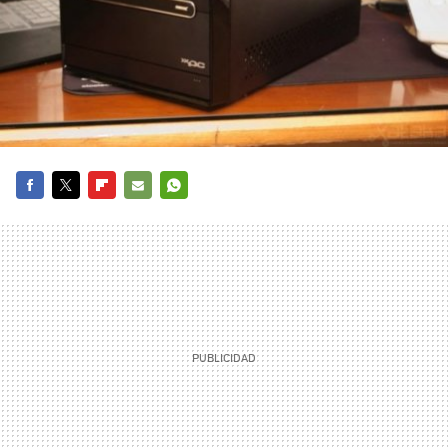
FACEBOOK
TWITTER
FLIPBOARD
E-
WHATSAPP
MAIL