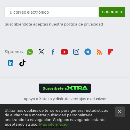
SUSCRIBIR
Suscribiéndote aceptas nuestra
política de privacidad
Síguenos
Wh
Twit
Fac
You
Inst
Tele
RSS
Flip
ats
ter
ebo
tub
agr
gra
boa
Link
Tikt
App
ok
e
am
m
rd
edI
ok
Suscríbete a
n
Apoya a Xataka y disfruta ventajas exclusivas
Utilizamos cookies de terceros para generar estadísticas
de audiencia y mostrar publicidad personalizada
analizando tu navegación. Si sigues navegando estarás
aceptando su uso.
Más información
En Xataka hablamos de...