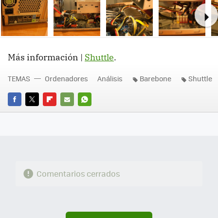
Ne
Más información |
Shuttle
.
TEMAS
Ordenadores
Análisis
Barebone
Shuttle
FACEBOOK
TWITTER
FLIPBOARD
E-
WHATSAPP
MAIL
Comentarios cerrados