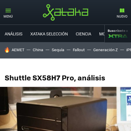
MENÚ
NUEVO
Suscríbete a
ANÁLISIS
XATAKA SELECCIÓN
CIENCIA
MOVILIDAD
HOY SE HABLA DE
AEMET
China
Sequía
Fallout
Generación Z
iP
Shuttle SX58H7 Pro, análisis