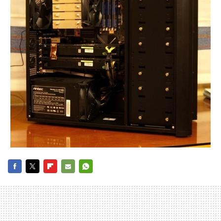
FACEBOOK
TWITTER
FLIPBOARD
E-
WHATSAPP
MAIL