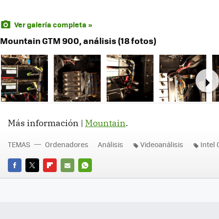
Ver galería completa »
Mountain GTM 900, análisis (18 fotos)
Ne
Más información |
Mountain
.
TEMAS
Ordenadores
Análisis
Videoanálisis
Intel 
FACEBOOK
TWITTER
FLIPBOARD
E-
WHATSAPP
MAIL