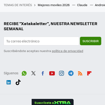
TEMAS DE INTERÉS
Mejores moviles 2026
Claude
Androi
RECIBE "Xatakaletter", NUESTRA NEWSLETTER
SEMANAL
SUSCRIBIR
Suscribiéndote aceptas nuestra
política de privacidad
Síguenos
Wh
Twit
Fac
You
Inst
Tele
RSS
Flip
ats
ter
ebo
tub
agr
gra
boa
Link
Tikt
App
ok
e
am
m
rd
edI
ok
Suscríbete a
n