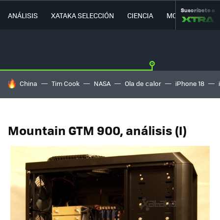
Suscríbete a
ANÁLISIS
XATAKA SELECCIÓN
CIENCIA
MOVILIDAD
HOY SE HABLA DE
China
Tim Cook
NASA
Ola de calor
iPhone 18
Mountain GTM 900, análisis (I)