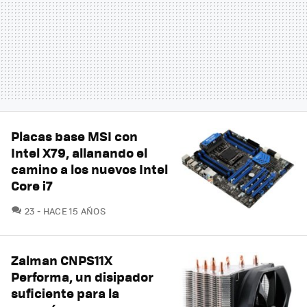
Placas base MSI con
Intel X79, allanando el
camino a los nuevos Intel
Core i7
COMENTARIOS
23
HACE 15 AÑOS
Zalman CNPS11X
Performa, un disipador
suficiente para la