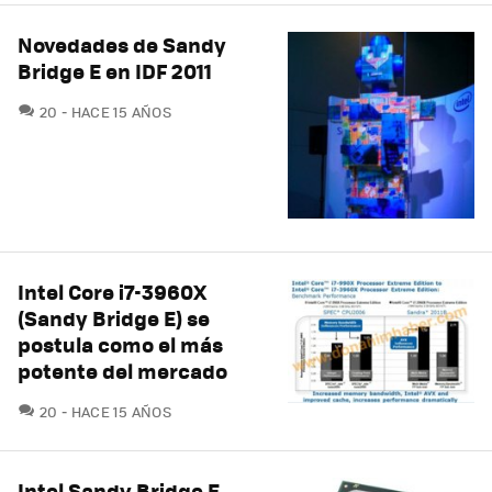
Novedades de Sandy
Bridge E en IDF 2011
COMENTARIOS
20
HACE 15 AÑOS
Intel Core i7-3960X
(Sandy Bridge E) se
postula como el más
potente del mercado
COMENTARIOS
20
HACE 15 AÑOS
Intel Sandy Bridge E,