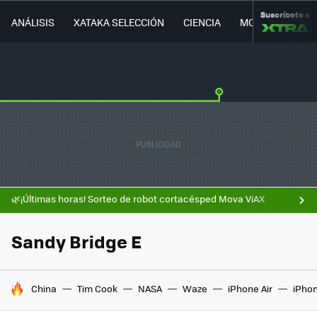
Suscríbete a
ANÁLISIS
XATAKA SELECCIÓN
CIENCIA
MOVILIDAD
🌿¡Últimas horas! Sorteo de robot cortacésped Mova ViAX
Sandy Bridge E
HOY SE HABLA DE
China
Tim Cook
NASA
Waze
iPhone Air
iPhon