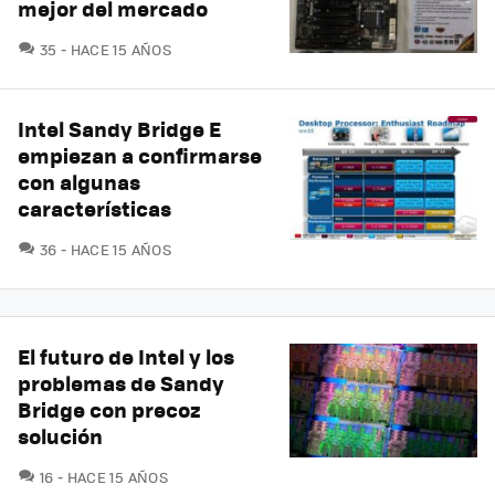
mejor del mercado
COMENTARIOS
35
HACE 15 AÑOS
Intel Sandy Bridge E
empiezan a confirmarse
con algunas
características
COMENTARIOS
36
HACE 15 AÑOS
El futuro de Intel y los
problemas de Sandy
Bridge con precoz
solución
COMENTARIOS
16
HACE 15 AÑOS