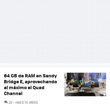
64 GB de RAM en Sandy
Bridge E, aprovechando
al máximo el Quad
Channel
COMENTARIOS
22
HACE 15 AÑOS