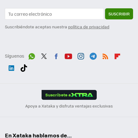
SUSCRIBIR
Suscribiéndote aceptas nuestra
política de privacidad
Síguenos
Wh
Twit
Fac
You
Inst
Tele
RSS
Flip
ats
ter
ebo
tub
agr
gra
boa
Link
Tikt
App
ok
e
am
m
rd
edI
ok
Suscríbete a
n
Apoya a Xataka y disfruta ventajas exclusivas
En Xataka hablamos de...