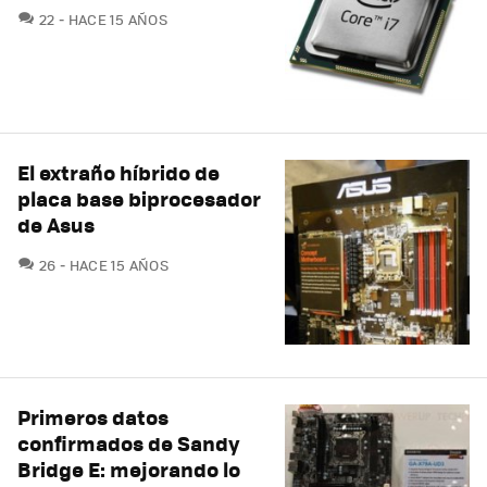
COMENTARIOS
22
HACE 15 AÑOS
El extraño híbrido de
placa base biprocesador
de Asus
COMENTARIOS
26
HACE 15 AÑOS
Primeros datos
confirmados de Sandy
Bridge E: mejorando lo