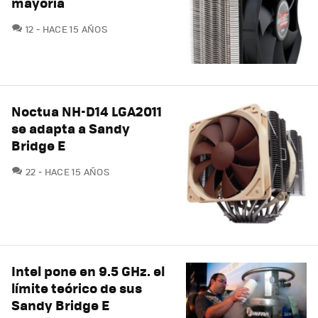
mayoría
COMENTARIOS
12
HACE 15 AÑOS
Noctua NH-D14 LGA2011
se adapta a Sandy
Bridge E
COMENTARIOS
22
HACE 15 AÑOS
Intel pone en 9.5 GHz. el
límite teórico de sus
Sandy Bridge E