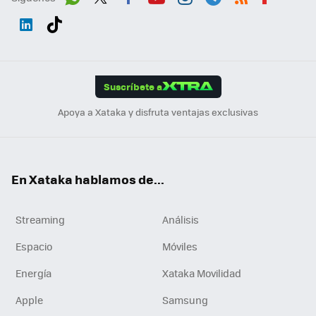
Wh
Twit
Fac
You
Inst
Tele
RSS
Flip
ats
ter
ebo
tub
agr
gra
boa
Link
Tikt
App
ok
e
am
m
rd
edI
ok
Suscríbete a
n
Apoya a Xataka y disfruta ventajas exclusivas
En Xataka hablamos de...
Streaming
Análisis
Espacio
Móviles
Energía
Xataka Movilidad
Apple
Samsung