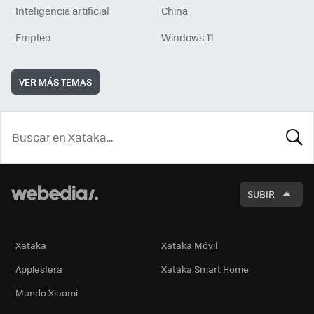
Inteligencia artificial
China
Empleo
Windows 11
VER MÁS TEMAS
BUSCA
SUBIR
Xataka
Xataka Móvil
Applesfera
Xataka Smart Home
Mundo Xiaomi