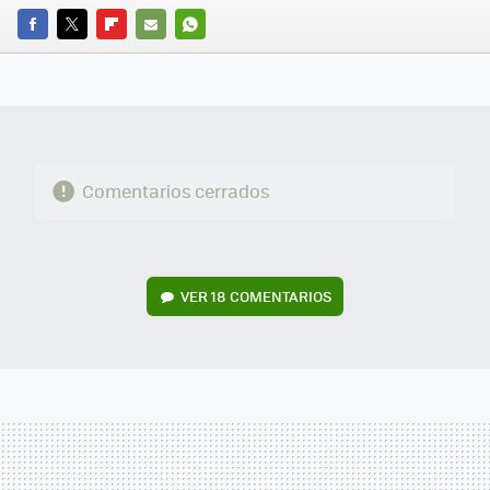
FACEBOOK
TWITTER
FLIPBOARD
E-
WHATSAPP
MAIL
Comentarios cerrados
VER
18 COMENTARIOS