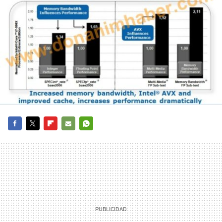
FACEBOOK
TWITTER
FLIPBOARD
E-
WHATSAPP
MAIL