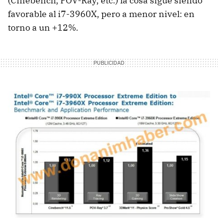
(Cinebench, POV-Ray, etc.) la cosa sigue siendo
favorable al i7-3960X, pero a menor nivel: en
torno a un +12%.