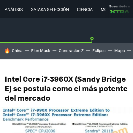
Suscríbete a
ANÁLISIS
XATAKA SELECCIÓN
CIENCIA
MOVILIDAD
HOY SE HABLA DE
China
Elon Musk
Generación Z
Eclipse
Mapa
Intel Core i7-3960X (Sandy Bridge
E) se postula como el más potente
del mercado