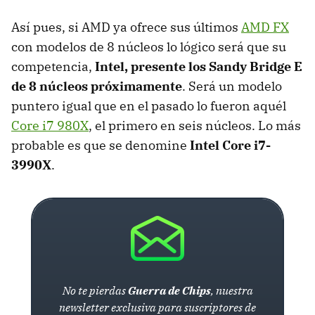
Así pues, si
AMD
ya ofrece sus últimos
AMD
FX
con modelos de 8 núcleos lo lógico será que su
competencia,
Intel, presente los Sandy Bridge E
de 8 núcleos próximamente
. Será un modelo
puntero igual que en el pasado lo fueron aquél
Core i7 980X
, el primero en seis núcleos. Lo más
probable es que se denomine
Intel Core i7-
3990X
.
No te pierdas
Guerra de Chips
, nuestra
newsletter exclusiva para suscriptores de