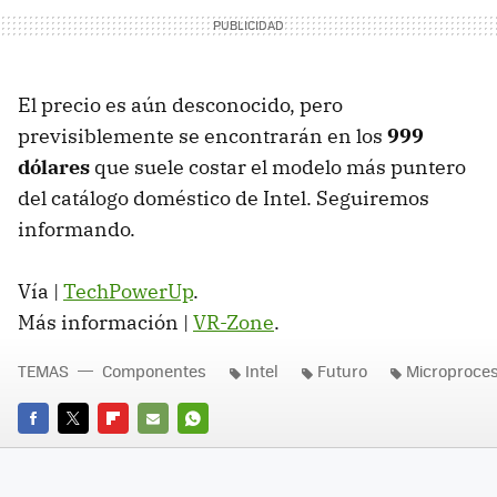
El precio es aún desconocido, pero
previsiblemente se encontrarán en los
999
dólares
que suele costar el modelo más puntero
del catálogo doméstico de Intel. Seguiremos
informando.
Vía |
TechPowerUp
.
Más información |
VR-Zone
.
TEMAS
Componentes
Intel
Futuro
Microproce
FACEBOOK
TWITTER
FLIPBOARD
E-
WHATSAPP
MAIL