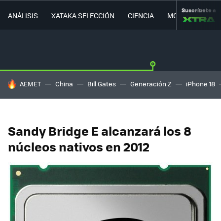
Suscríbete a
ANÁLISIS
XATAKA SELECCIÓN
CIENCIA
MOVILIDAD
HOY SE HABLA DE
AEMET
China
Bill Gates
Generación Z
iPhone 18
Sandy Bridge E alcanzará los 8
núcleos nativos en 2012