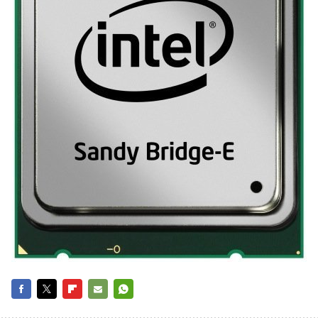
FACEBOOK
TWITTER
FLIPBOARD
E-
WHATSAPP