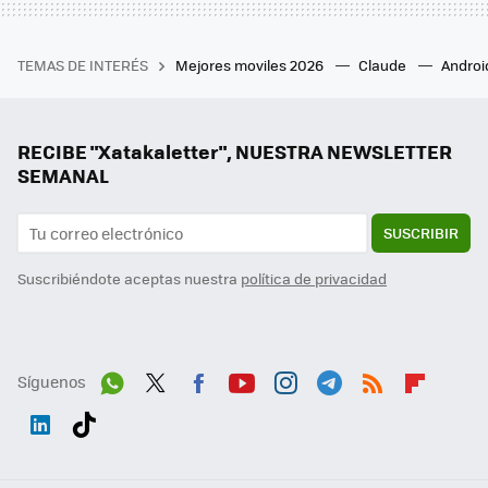
TEMAS DE INTERÉS
Mejores moviles 2026
Claude
Androi
RECIBE "Xatakaletter", NUESTRA NEWSLETTER
SEMANAL
SUSCRIBIR
Suscribiéndote aceptas nuestra
política de privacidad
Síguenos
Wh
Twit
Fac
You
Inst
Tele
RSS
Flip
ats
ter
ebo
tub
agr
gra
boa
Link
Tikt
App
ok
e
am
m
rd