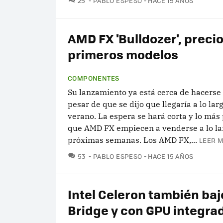
25
PABLO ESPESO
HACE 15 AÑOS
AMD FX 'Bulldozer', precio
primeros modelos
COMPONENTES
Su lanzamiento ya está cerca de hacerse 
pesar de que se dijo que llegaría a lo lar
verano. La espera se hará corta y lo más
que AMD FX empiecen a venderse a lo lar
próximas semanas. Los AMD FX,...
LEER M
COMENTARIOS
53
PABLO ESPESO
HACE 15 AÑOS
Intel Celeron también ba
Bridge y con GPU integra