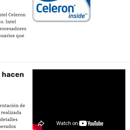
tel Celeron
o. Intel
procesadores
suarios que
e hacen
entación de
 realizada
detalles
sperados