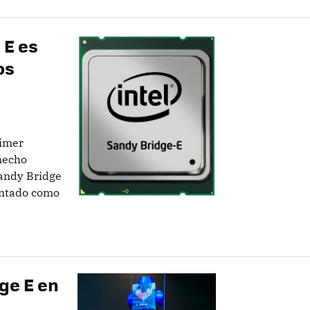
 E es
os
rimer
 hecho
Sandy Bridge
sentado como
ge E en