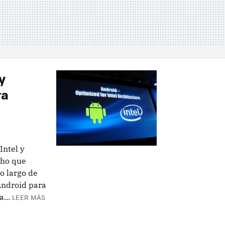
y
ra
Intel y
cho que
o largo de
Android para
...
LEER MÁS