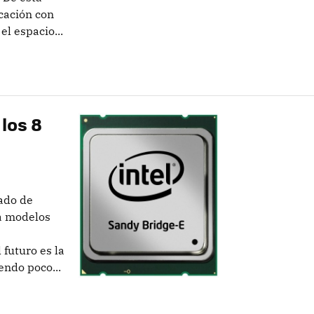
cación con
l espacio...
los 8
ado de
ya modelos
 futuro es la
endo poco...