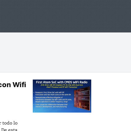
con Wifi
 todo lo
 De esta