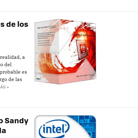
s de los
realidad, a
go del
 probable es
go de las
ÁS »
jo Sandy
da