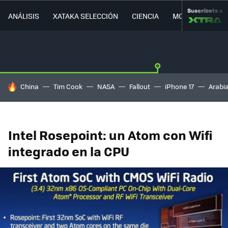
Suscríbete a
ANÁLISIS
XATAKA SELECCIÓN
CIENCIA
MOVILIDAD
HOY SE HABLA DE
China
Tim Cook
NASA
Fallout
iPhone 17
Arabi
Intel Rosepoint: un Atom con Wifi
integrado en la CPU