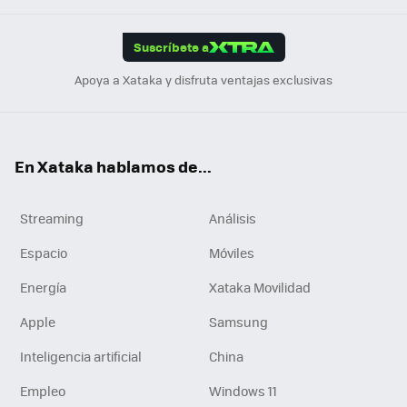
App
ok
e
am
m
rd
edI
ok
Suscríbete a
n
Apoya a Xataka y disfruta ventajas exclusivas
En Xataka hablamos de...
Streaming
Análisis
Espacio
Móviles
Energía
Xataka Movilidad
Apple
Samsung
Inteligencia artificial
China
Empleo
Windows 11