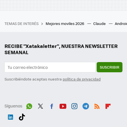
TEMAS DE INTERÉS
Mejores moviles 2026
Claude
Androi
RECIBE "Xatakaletter", NUESTRA NEWSLETTER
SEMANAL
SUSCRIBIR
Suscribiéndote aceptas nuestra
política de privacidad
Síguenos
Wh
Twit
Fac
You
Inst
Tele
RSS
Flip
ats
ter
ebo
tub
agr
gra
boa
Link
Tikt