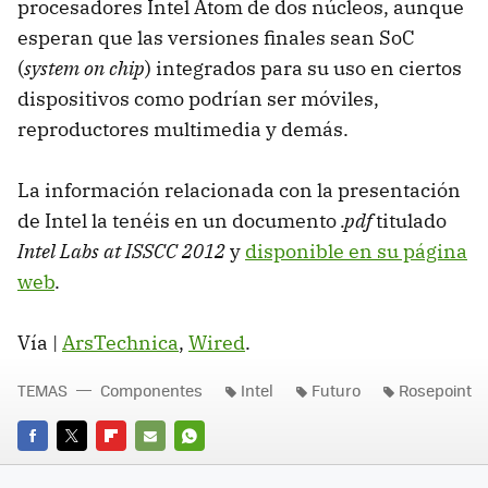
procesadores Intel Atom de dos núcleos, aunque
esperan que las versiones finales sean SoC
(
system on chip
) integrados para su uso en ciertos
dispositivos como podrían ser móviles,
reproductores multimedia y demás.
La información relacionada con la presentación
de Intel la tenéis en un documento
.pdf
titulado
Intel Labs at
ISSCC
2012
y
disponible en su página
web
.
Vía |
ArsTechnica
,
Wired
.
TEMAS
Componentes
Intel
Futuro
Rosepoint
FACEBOOK
TWITTER
FLIPBOARD
E-
WHATSAPP