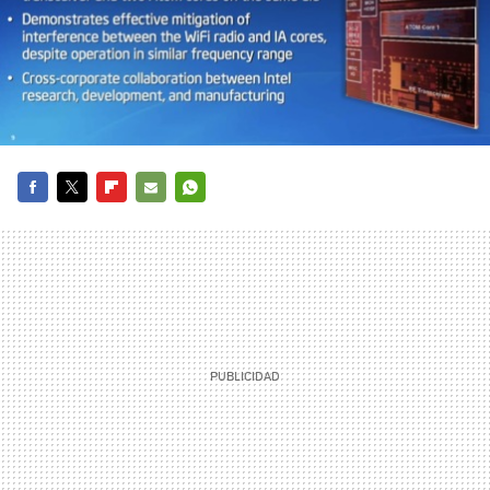
FACEBOOK
TWITTER
FLIPBOARD
E-
WHATSAPP
MAIL