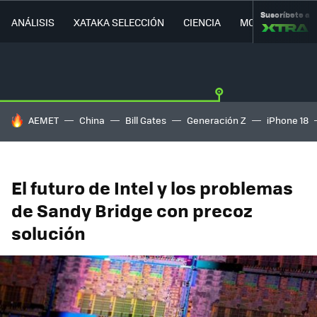
Suscríbete a
ANÁLISIS
XATAKA SELECCIÓN
CIENCIA
MOVILIDAD
HOY SE HABLA DE
AEMET
China
Bill Gates
Generación Z
iPhone 18
El futuro de Intel y los problemas
de Sandy Bridge con precoz
solución