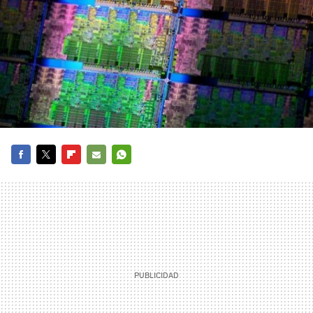
FACEBOOK
TWITTER
FLIPBOARD
E-
WHATSAPP
MAIL