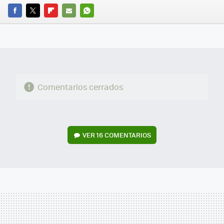
FACEBOOK
TWITTER
FLIPBOARD
E-
WHATSAPP
MAIL
Comentarios cerrados
VER
16 COMENTARIOS