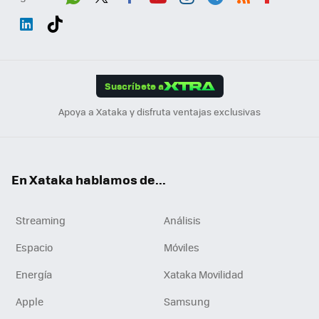
Wh
Twit
Fac
You
Inst
Tele
RSS
Flip
ats
ter
ebo
tub
agr
gra
boa
Link
Tikt
App
ok
e
am
m
rd
edI
ok
Suscríbete a
n
Apoya a Xataka y disfruta ventajas exclusivas
En Xataka hablamos de...
Streaming
Análisis
Espacio
Móviles
Energía
Xataka Movilidad
Apple
Samsung