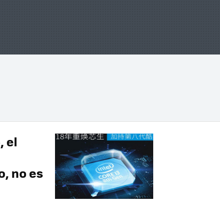
 el
o, no es