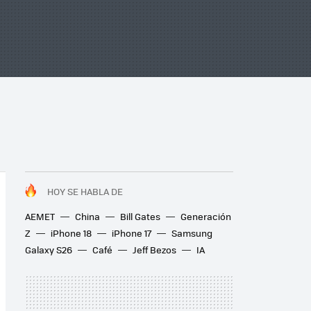
HOY SE HABLA DE
AEMET
China
Bill Gates
Generación
Z
iPhone 18
iPhone 17
Samsung
Galaxy S26
Café
Jeff Bezos
IA