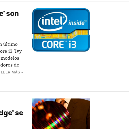
e' son
n último
ore i3 'Ivy
o modelos
adores de
LEER MÁS »
dge' se