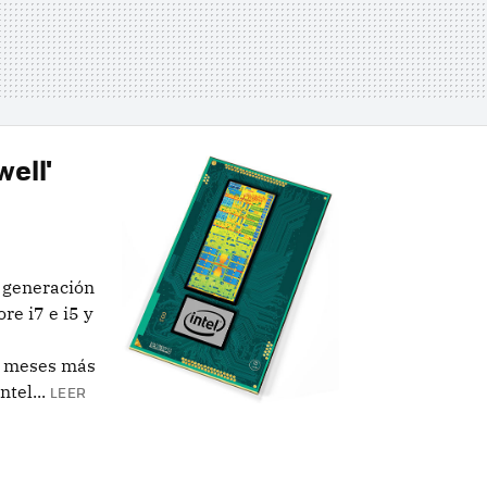
well'
 generación
re i7 e i5 y
s meses más
tel...
LEER