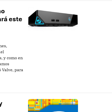
no
rá este
nes,
del
s, y como en
tamos
 Valve, para
y