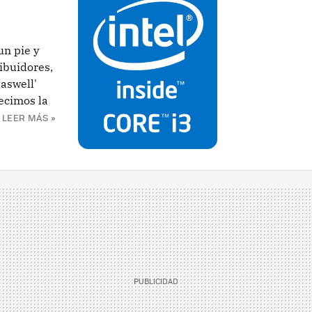
un pie y
ibuidores,
aswell'
ecimos la
LEER MÁS »