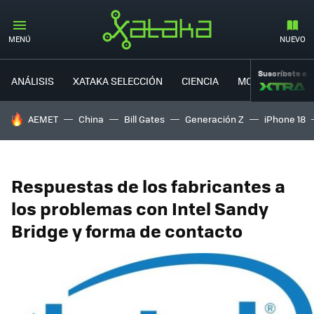
MENÚ
NUEVO
Suscríbete a
ANÁLISIS
XATAKA SELECCIÓN
CIENCIA
MOVILIDAD
HOY SE HABLA DE
AEMET
China
Bill Gates
Generación Z
iPhone 18
Respuestas de los fabricantes a
los problemas con Intel Sandy
Bridge y forma de contacto