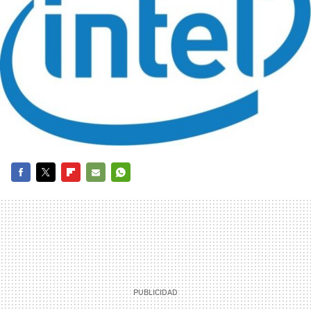
FACEBOOK
TWITTER
FLIPBOARD
E-
WHATSAPP
MAIL