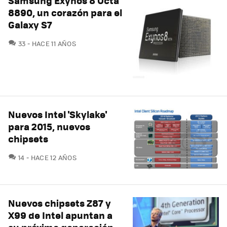
Samsung Exynos 8 Octa
8890, un corazón para el
Galaxy S7
COMENTARIOS
33
HACE 11 AÑOS
Nuevos Intel 'Skylake'
para 2015, nuevos
chipsets
COMENTARIOS
14
HACE 12 AÑOS
Nuevos chipsets Z87 y
X99 de Intel apuntan a