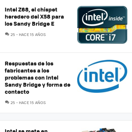
Intel Z68, el chispet
heredero del X58 para
los Sandy Bridge E
COMENTARIOS
25
HACE 15 AÑOS
Respuestas de los
fabricantes a los
problemas con Intel
Sandy Bridge y forma de
contacto
COMENTARIOS
25
HACE 15 AÑOS
Intel se mete en