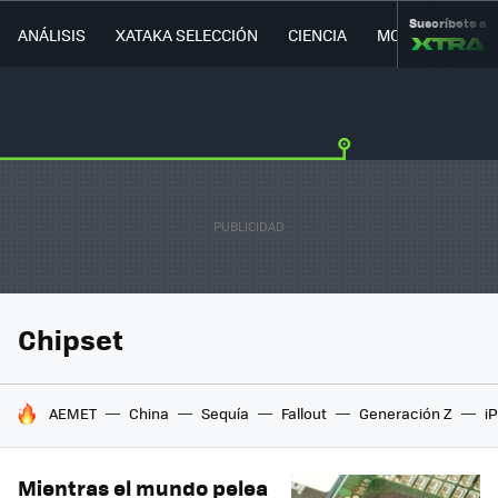
Suscríbete a
ANÁLISIS
XATAKA SELECCIÓN
CIENCIA
MOVILIDAD
Chipset
HOY SE HABLA DE
AEMET
China
Sequía
Fallout
Generación Z
i
Mientras el mundo pelea