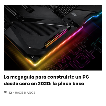
La megaguía para construirte un PC
desde cero en 2020: la placa base
COMENTARIOS
32
HACE 6 AÑOS