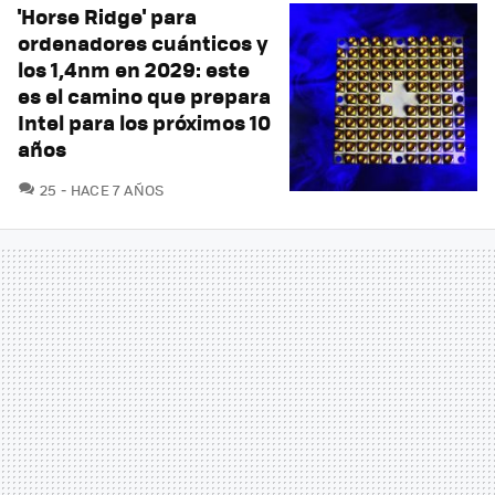
'Horse Ridge' para
ordenadores cuánticos y
los 1,4nm en 2029: este
es el camino que prepara
Intel para los próximos 10
años
COMENTARIOS
25
HACE 7 AÑOS