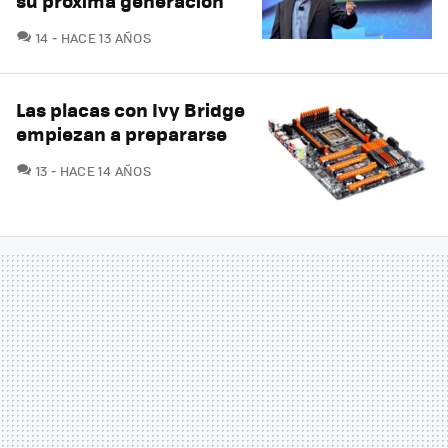
su próxima generación
COMENTARIOS
14
HACE 13 AÑOS
Las placas con Ivy Bridge
empiezan a prepararse
COMENTARIOS
13
HACE 14 AÑOS