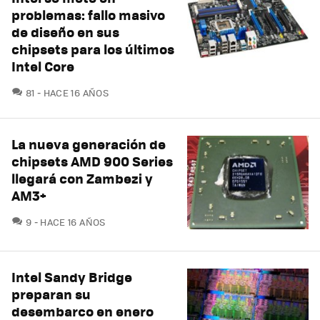
problemas: fallo masivo
de diseño en sus
chipsets para los últimos
Intel Core
COMENTARIOS
81
HACE 16 AÑOS
La nueva generación de
chipsets AMD 900 Series
llegará con Zambezi y
AM3+
COMENTARIOS
9
HACE 16 AÑOS
Intel Sandy Bridge
preparan su
desembarco en enero