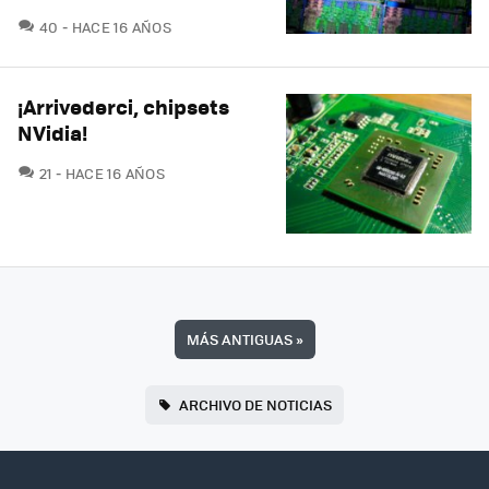
COMENTARIOS
40
HACE 16 AÑOS
¡Arrivederci, chipsets
NVidia!
COMENTARIOS
21
HACE 16 AÑOS
MÁS ANTIGUAS
»
ARCHIVO DE NOTICIAS