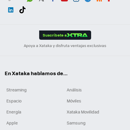
Wh
Twit
Fac
You
Inst
Tele
RSS
Flip
ats
ter
ebo
tub
agr
gra
boa
Link
Tikt
App
ok
e
am
m
rd
edI
ok
Suscríbete a
n
Apoya a Xataka y disfruta ventajas exclusivas
En Xataka hablamos de...
Streaming
Análisis
Espacio
Móviles
Energía
Xataka Movilidad
Apple
Samsung