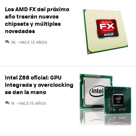
Los AMD FX del próximo
año traerán nuevos
chipsets y múltiples
novedades
COMENTARIOS
36
HACE 15 AÑOS
Intel Z68 oficial: GPU
integrada y overclocking
se dan la mano
COMENTARIOS
14
HACE 15 AÑOS