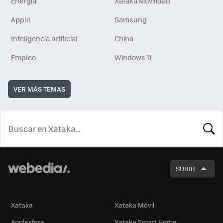
Energía
Xataka Movilidad
Apple
Samsung
Inteligencia artificial
China
Empleo
Windows 11
VER MÁS TEMAS
BUSCA
SUBIR
Xataka
Xataka Móvil
Applesfera
Xataka Smart Home