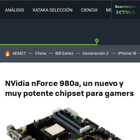
Suscríbete a
ANÁLISIS
XATAKA SELECCIÓN
CIENCIA
MOVILIDAD
HOY SE HABLA DE
AEMET
China
Bill Gates
Generación Z
iPhone 18
NVidia nForce 980a, un nuevo y
muy potente chipset para gamers