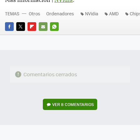
TEMAS
Otros
Ordenadores
NVidia
AMD
Chip
FACEBOOK
TWITTER
FLIPBOARD
E-
WHATSAPP
MAIL
Comentarios cerrados
VER
8 COMENTARIOS