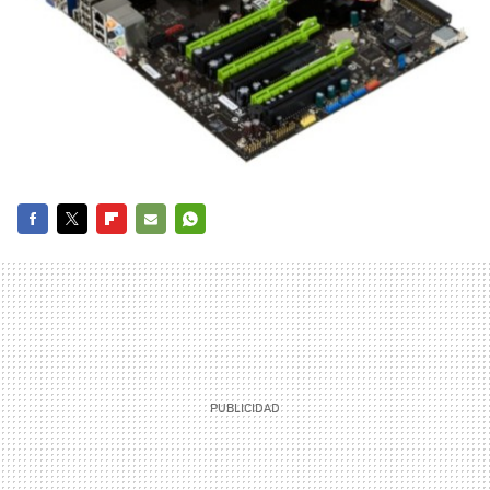
FACEBOOK
TWITTER
FLIPBOARD
E-
WHATSAPP
MAIL