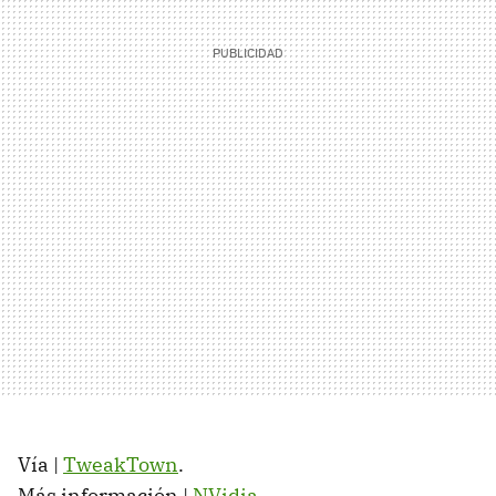
Vía |
TweakTown
.
Más información |
NVidia
.