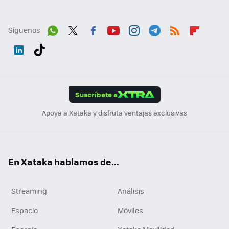
Síguenos
Wh
Twit
Fac
You
Inst
Tele
RSS
Flip
ats
ter
ebo
tub
agr
gra
boa
Link
Tikt
App
ok
e
am
m
rd
edI
ok
Suscríbete a
n
Apoya a Xataka y disfruta ventajas exclusivas
En Xataka hablamos de...
Streaming
Análisis
Espacio
Móviles