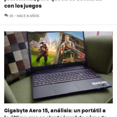
con los juegos
COMENTARIOS
25
HACE 8 AÑOS
Gigabyte Aero 15, análisis: un portátil a