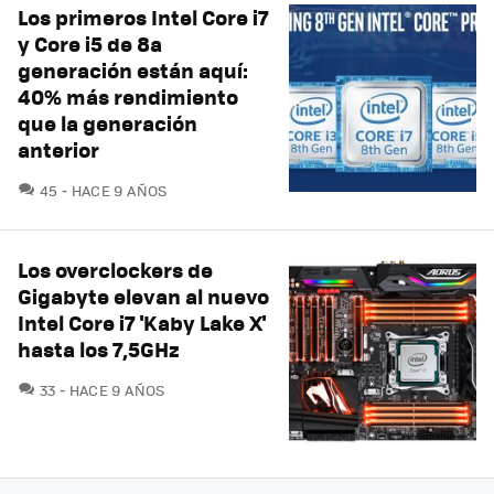
Los primeros Intel Core i7
y Core i5 de 8a
generación están aquí:
40% más rendimiento
que la generación
anterior
COMENTARIOS
45
HACE 9 AÑOS
Los overclockers de
Gigabyte elevan al nuevo
Intel Core i7 'Kaby Lake X'
hasta los 7,5GHz
COMENTARIOS
33
HACE 9 AÑOS