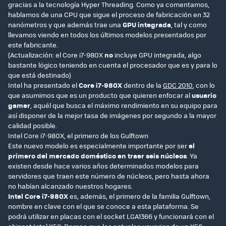
gracias a la tecnología Hyper Threading. Como ya comentamos,
hablamos de una CPU que sigue el proceso de fabricación en 32
nanómetros y que además trae una
GPU integrada
, tal y como
llevamos viendo en todos los últimos modelos presentados por
este fabricante.
(Actualización: el Core i7-980X
no
incluye GPU integrada, algo
bastante lógico teniendo en cuenta el procesador que es y para lo
que está destinado)
Intel ha presentado el
Core i7-980X
dentro de la
GDC 2010
, con lo
que asumimos que es un producto que quieren enfocar al
usuario
gamer
, aquél que busca el máximo rendimiento en su equipo para
así disponer de la mejor tasa de imágenes por segundo a la mayor
calidad posible.
Intel Core i7-980X, el primero de los Gulftown
Este nuevo modelo es especialmente importante por ser
el
primero del mercado doméstico en traer seis núcleos
. Ya
existen desde hace varios años determinados modelos para
servidores que traen este número de núcleos, pero hasta ahora
no habían alcanzado nuestros hogares.
Intel Core i7-980X
es, además, el primero de la familia Gulftown,
nombre en clave con el que se conoce a esta plataforma. Se
podrá utilizar en placas con el socket LGA1366 y funcionará con el