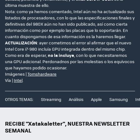
última muestra de ello.
Nota: como ya hemos comentado, Intel aún no ha actualizado sus
listados de procesadores, con lo que las especificaciones finales y
definitivas del 980X aún no han sido publicado, así como cierta
información como por ejemplo las placas que lo soportarán. En
cuanto dispongamos de esa información os la haremos llegar.
ACTUALIZACIÓN
: ayer cometimos el error al afirmar que el nuevo
Intel Core i7-980 incluía GPU integrada dentro del mismo chip.
Como era de esperar,
no la incluye
, con lo que necesitaremos
una GPU adicional. Perdonadnos por las molestias o los equívocos
que hayamos podido ocasionar.
Imágenes |
Tomshardware
Vía |
Intel
.
OTROS TEMAS:
Streaming
Análisis
Apple
Samsung
In
RECIBE "Xatakaletter", NUESTRA NEWSLETTER
SEMANAL