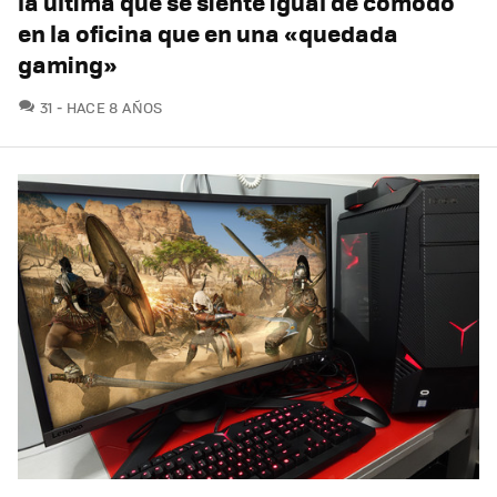
la última que se siente igual de cómodo
en la oficina que en una «quedada
gaming»
COMENTARIOS
31
HACE 8 AÑOS