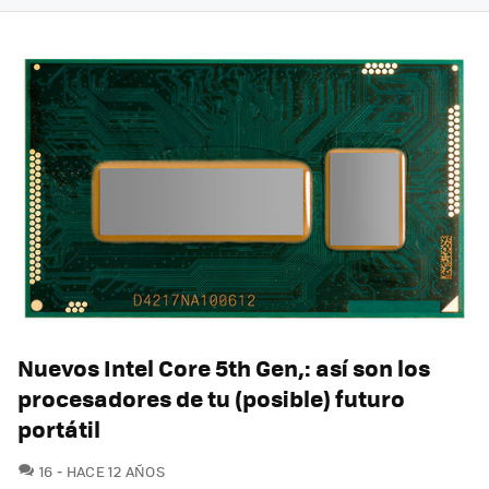
Nuevos Intel Core 5th Gen,: así son los
procesadores de tu (posible) futuro
portátil
COMENTARIOS
16
HACE 12 AÑOS