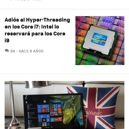
Adiós al Hyper-Threading
en los Core i7: Intel lo
reservará para los Core
i9
COMENTARIOS
68
HACE 8 AÑOS