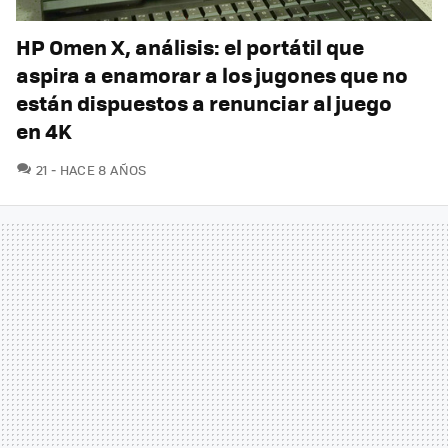
HP Omen X, análisis: el portátil que
aspira a enamorar a los jugones que no
están dispuestos a renunciar al juego
en 4K
COMENTARIOS
21
HACE 8 AÑOS