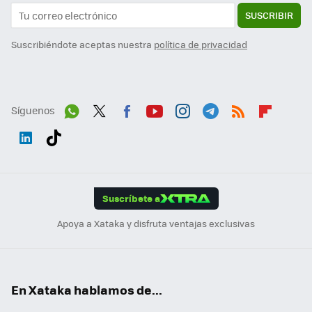
SUSCRIBIR
Suscribiéndote aceptas nuestra
política de privacidad
Síguenos
Wh
Twit
Fac
You
Inst
Tele
RSS
Flip
ats
ter
ebo
tub
agr
gra
boa
Link
Tikt
App
ok
e
am
m
rd
edI
ok
Suscríbete a
n
Apoya a Xataka y disfruta ventajas exclusivas
En Xataka hablamos de...