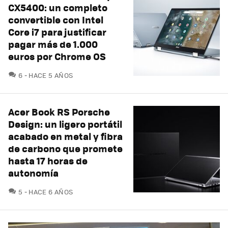
CX5400: un completo
convertible con Intel
Core i7 para justificar
pagar más de 1.000
euros por Chrome OS
COMENTARIOS
6
HACE 5 AÑOS
Acer Book RS Porsche
Design: un ligero portátil
acabado en metal y fibra
de carbono que promete
hasta 17 horas de
autonomía
COMENTARIOS
5
HACE 6 AÑOS