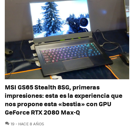
MSI GS65 Stealth 8SG, primeras
impresiones: esta es la experiencia que
nos propone esta «bestia» con GPU
GeForce RTX 2080 Max-Q
COMENTARIOS
19
HACE 8 AÑOS