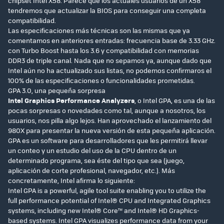
chipset Intel X58. Parece que los actuales usuarios de un X58
tendremos que actualizar la BIOS para conseguir una completa
compatibilidad.
Las especificaciones más técnicas son las mismas que ya
comentamos en anteriores entradas: frecuencia base de 3.33 GHz.
con Turbo Boost hasta los 3.6 y compatibilidad con memorias
DDR3 de triple canal. Nada que no sepamos ya, aunque dado que
Intel aún no ha actualizado sus listas, no podemos confirmaros el
100% de las especificaciones o funcionalidades prometidas.
GPA 3.0, una pequeña sorpresa
Intel Graphics Performance Analyzers
, o Intel GPA, es una de las
pocas sorpresas o novedades como tal, aunque a nosotros, los
usuarios, nos pilla algo lejos. Han aprovechado el lanzamiento del
980X para presentar la nueva versión de esta pequeña aplicación.
GPA es un software para desarrolladores que les permitirá llevar
un conteo y un estudio del uso de la CPU dentro de un
determinado programa, sea éste del tipo que sea (juego,
aplicación de corte profesional, navegador, etc.). Más
concretamente, Intel afirma lo siguiente:
Intel GPA is a powerful, agile tool suite enabling you to utilize the
full performance potential of Intel® CPU and Integrated Graphics
systems, including new Intel® Core™ and Intel® HD Graphics-
based systems. Intel GPA visualizes performance data from your