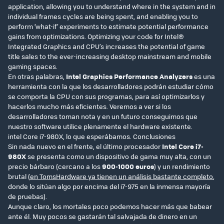
application, allowing you to understand where in the system and in
individual frames cycles are being spent, and enabling you to
perform ‘what-if’ experiments to estimate potential performance
gains from optimizations. Optimizing your code for Intel®
Integrated Graphics and CPU’s increases the potential of game
title sales to the ever-increasing desktop mainstream and mobile
gaming spaces.
En otras palabras,
Intel Graphics Performance Analyzers
es una
herramienta con la que los desarrolladores podrán estudiar cómo
se comporta la CPU con sus programas, para así optimizarlos y
hacerlos mucho más eficientes. Veremos a ver si los
desarrolladores toman nota y en un futuro conseguimos que
nuestro software utilice plenamente el hardware existente.
intel Core i7-980X, lo que esperábamos. Conclusiones
Sin nada nuevo en el frente, el último procesador
Intel Core i7-
980X
se presenta como un dispositivo de gama muy alta, con un
precio bárbaro (cercano a los
900-1000 euros
) y un rendimiento
brutal (
en TomsHardware ya tienen un análisis bastante completo
,
donde lo sitúan algo por encima del i7-975 en la inmensa mayoría
de pruebas).
Aunque claro, los mortales poco podemos hacer más que babear
ante él. Muy pocos se gastarán tal salvajada de dinero en un