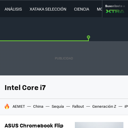
Suscríbete a
ANÁLISIS
XATAKA SELECCIÓN
CIENCIA
MOVILIDAD
Intel Core i7
HOY SE HABLA DE
AEMET
China
Sequía
Fallout
Generación Z
i
ASUS Chromebook Flip