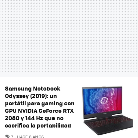
Samsung Notebook
Odyssey (2019): un
portátil para gaming con
GPU NVIDIA GeForce RTX
2080 y 144 Hz que no
sacrifica la portabilidad
COMENTARIOS
3
HACE 8 AÑOS