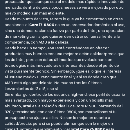
procesador que, aunque sea el modelo más rápido e innovador del
mercado, dentro de unos pocos meses se verá mejorado por otro
nuevo modelo aún más eficiente.
Desde mi punto de vista, reitero lo que ya he comentado en otras
ocasiones: el
Core i7-980X
no es un procesador doméstico al uso,
sino una demostración de fuerza por parte de Intel, una operación
de marketing con la que quieren demostrar su fuerza frente a la
competencia, con
AMD
a la cabeza.
Desde hace un tiempo, AMD está centrándose en ofrecer
productos muy buenos con una mejor relación calidad/precio que
los de Intel, pero son éstos últimos los que evolucionan con
tecnologías más innovadoras e interesantes desde el punto de
vista puramente técnico. Sin embargo, ¿qué es lo que le interesa
al usuario medio? El rendimiento final, y ahí es donde creo que
AMD está algo por delante. No mucho tras los últimos
lanzamientos de i3 e i5, eso sí.
Sin embargo, dentro de los usuarios high-end, ese perfil de usuario
más avanzado, con mayor experiencia y con un bolsillo más
abultado,
Intel
es la solución ideal. Los Core i7-900, partiendo del
920 y terminando con este último 980X, son maravillosos si tu
presupuesto se ajusta a ellos. No son lo mejor en cuanto a
calidad/precio, pero sí se puede afirmar que son lo mejor en
calidad, potencia y rendimiento, y el
Intel Core i7-980X
es la