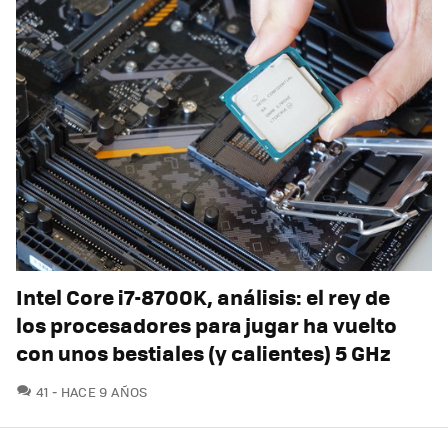
Intel Core i7-8700K, análisis: el rey de
los procesadores para jugar ha vuelto
con unos bestiales (y calientes) 5 GHz
COMENTARIOS
41
HACE 9 AÑOS