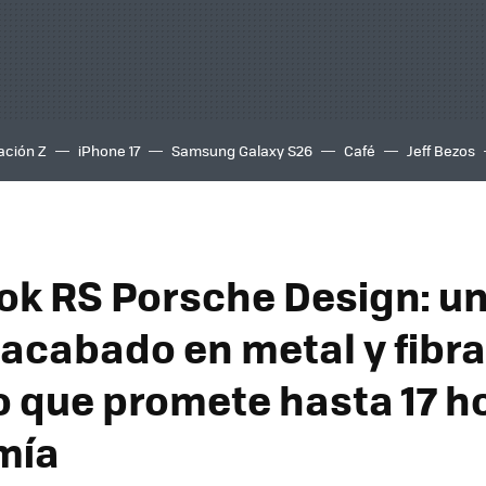
ación Z
iPhone 17
Samsung Galaxy S26
Café
Jeff Bezos
ok RS Porsche Design: un
 acabado en metal y fibra
 que promete hasta 17 h
mía