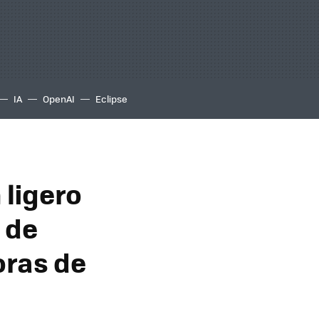
IA
OpenAI
Eclipse
 ligero
 de
oras de