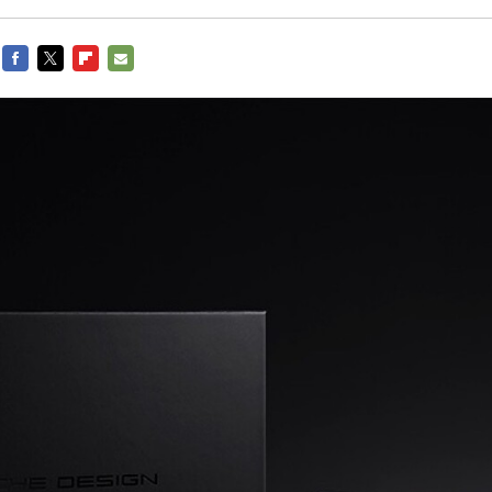
FACEBOOK
TWITTER
FLIPBOARD
E-
MAIL