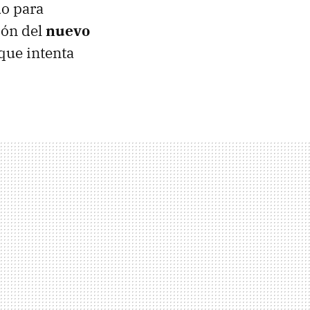
do para
ión del
nuevo
 que intenta