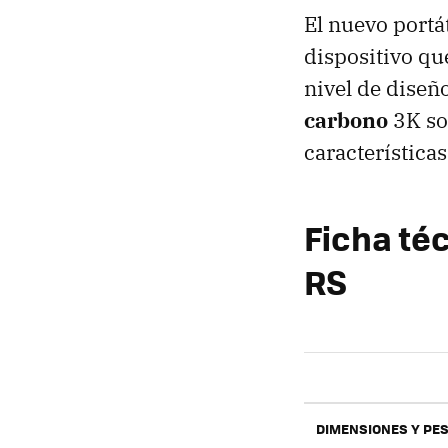
El nuevo portát
dispositivo qu
nivel de diseñ
carbono
3K sob
característica
Ficha té
RS
DIMENSIONES Y PE