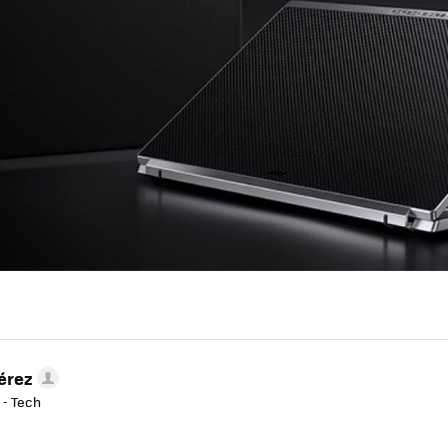
érez
 - Tech