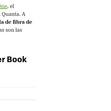
One
, el
n Quanta. A
a de fibra de
as son las
er Book