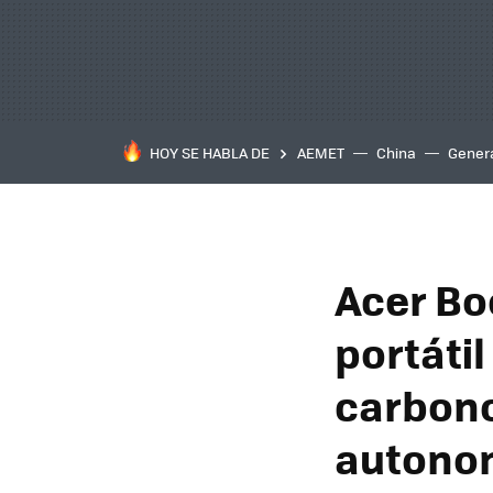
HOY SE HABLA DE
AEMET
China
Gener
Acer Bo
portátil
carbono
autono