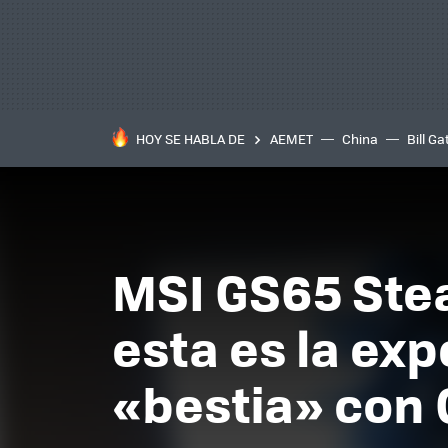
HOY SE HABLA DE
AEMET
China
Bill Ga
MSI GS65 Stea
esta es la ex
«bestia» con