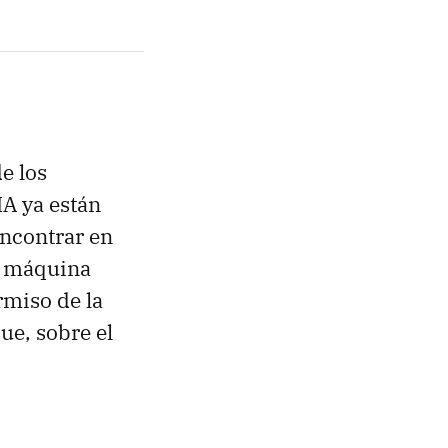
e los
IA ya están
encontrar en
a máquina
miso de la
ue, sobre el