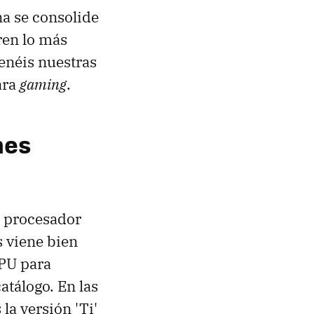
na se consolide
ren lo más
enéis nuestras
ara
gaming
.
nes
u procesador
 viene bien
GPU para
tálogo. En las
a versión 'Ti'