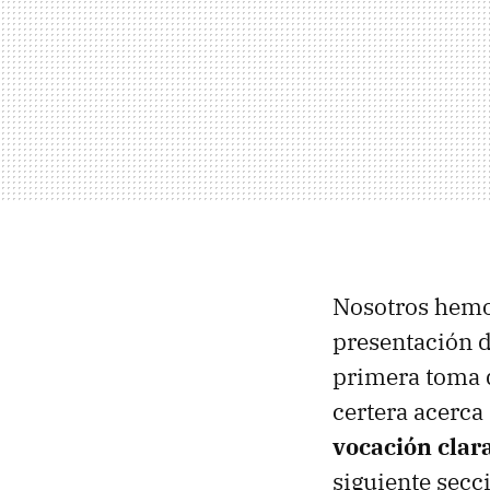
Nosotros hemo
presentación d
primera toma d
certera acerca
vocación clar
siguiente secci