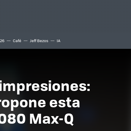
S26
Café
Jeff Bezos
IA
 impresiones:
propone esta
2080 Max-Q