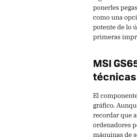
ponerles pegas
como una opció
potente de lo 
primeras impre
MSI GS65
técnicas
El componente 
gráfico. Aunqu
recordar que a
ordenadores po
máquinas de so