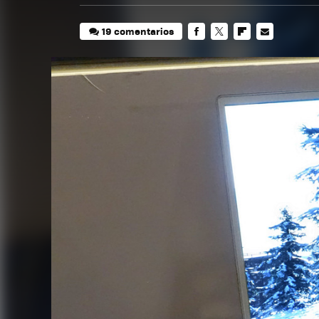
19 comentarios
FACEBOOK
TWITTER
FLIPBOARD
E-
MAIL