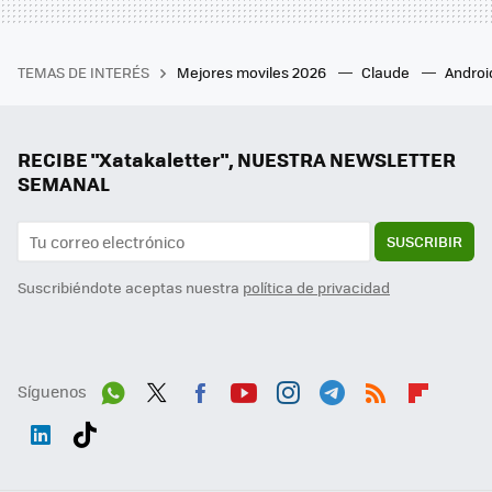
TEMAS DE INTERÉS
Mejores moviles 2026
Claude
Androi
RECIBE "Xatakaletter", NUESTRA NEWSLETTER
SEMANAL
SUSCRIBIR
Suscribiéndote aceptas nuestra
política de privacidad
Síguenos
Wh
Twit
Fac
You
Inst
Tele
RSS
Flip
ats
ter
ebo
tub
agr
gra
boa
Link
Tikt