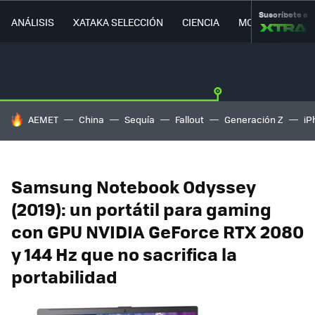
Suscríbete a
ANÁLISIS
XATAKA SELECCIÓN
CIENCIA
MOVILIDAD
HOY SE HABLA DE
AEMET
China
Sequía
Fallout
Generación Z
iP
Samsung Notebook Odyssey
(2019): un portátil para gaming
con GPU NVIDIA GeForce RTX 2080
y 144 Hz que no sacrifica la
portabilidad