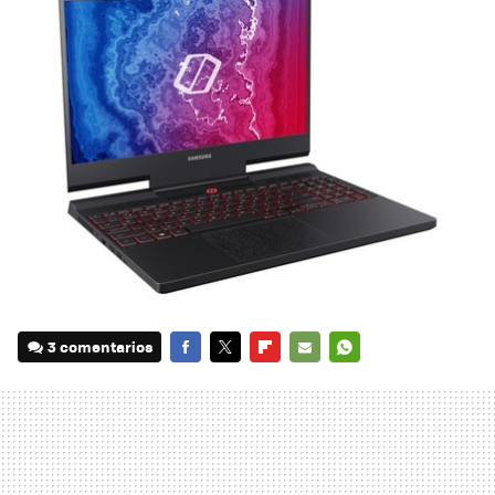
3 comentarios
FACEBOOK
TWITTER
FLIPBOARD
E-
WHATSAPP
MAIL