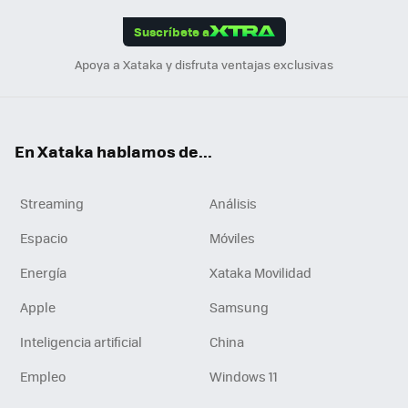
App
ok
e
am
m
rd
edI
ok
Suscríbete a
n
Apoya a Xataka y disfruta ventajas exclusivas
En Xataka hablamos de...
Streaming
Análisis
Espacio
Móviles
Energía
Xataka Movilidad
Apple
Samsung
Inteligencia artificial
China
Empleo
Windows 11