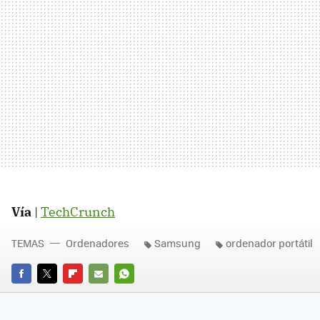
Vía
|
TechCrunch
TEMAS
Ordenadores
Samsung
ordenador portátil
FACEBOOK
TWITTER
FLIPBOARD
E-
WHATSAPP
MAIL