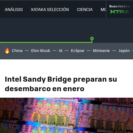
Suscríbete a
ANÁLISIS
XATAKA SELECCIÓN
CIENCIA
MOVILIDAD
HOY SE HABLA DE
China
Elon Musk
IA
Eclipse
Miniserie
Japón
Intel Sandy Bridge preparan su
desembarco en enero