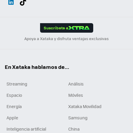
ats
ter
ebo
tub
agr
gra
boa
Link
Tikt
App
ok
e
am
m
rd
edI
ok
Suscríbete a
n
Apoya a Xataka y disfruta ventajas exclusivas
En Xataka hablamos de...
Streaming
Análisis
Espacio
Móviles
Energía
Xataka Movilidad
Apple
Samsung
Inteligencia artificial
China