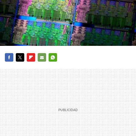
FACEBOOK
TWITTER
FLIPBOARD
E-
WHATSAPP
MAIL