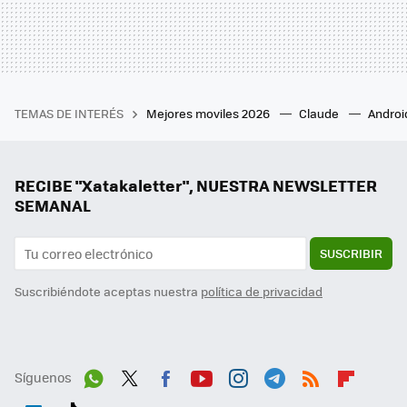
TEMAS DE INTERÉS
Mejores moviles 2026
Claude
Androi
RECIBE "Xatakaletter", NUESTRA NEWSLETTER
SEMANAL
SUSCRIBIR
Suscribiéndote aceptas nuestra
política de privacidad
Síguenos
Wh
Twit
Fac
You
Inst
Tele
RSS
Flip