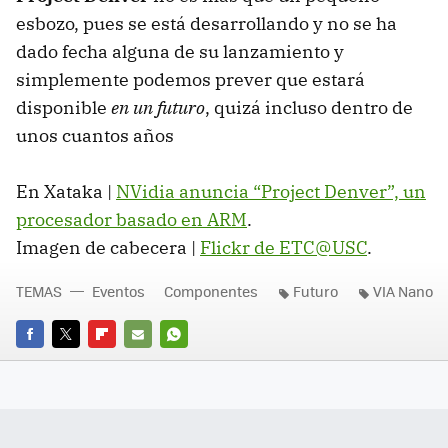
esbozo, pues se está desarrollando y no se ha
dado fecha alguna de su lanzamiento y
simplemente podemos prever que estará
disponible
en un futuro
, quizá incluso dentro de
unos cuantos años
En Xataka |
NVidia anuncia “Project Denver”, un
procesador basado en ARM
.
Imagen de cabecera |
Flickr de ETC@USC
.
TEMAS
Eventos
Componentes
Futuro
VIA Nano
FACEBOOK
TWITTER
FLIPBOARD
E-
WHATSAPP
MAIL