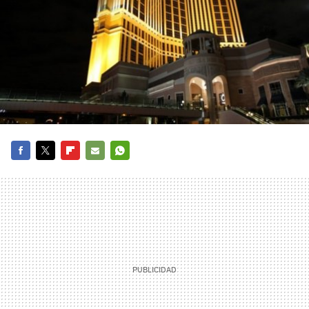
FACEBOOK
TWITTER
FLIPBOARD
E-
WHATSAPP
MAIL