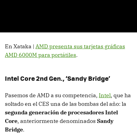
En Xataka |
AMD
presenta sus tarjetas gráficas
AMD
6000M para portátiles
.
Intel Core 2nd Gen., ‘Sandy Bridge’
Pasemos de
AMD
a su competencia,
Intel
, que ha
soltado en el
CES
una de las bombas del año: la
segunda generación de procesadores Intel
Core
, anteriormente denominados
Sandy
Bridge
.