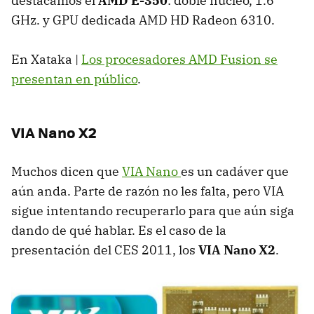
destacamos el
AMD
E-350
: doble núcleo, 1.6
GHz. y
GPU
dedicada
AMD
HD Radeon 6310.
En Xataka |
Los procesadores
AMD
Fusion se
presentan en público
.
VIA
Nano X2
Muchos dicen que
VIA
Nano
es un cadáver que
aún anda. Parte de razón no les falta, pero
VIA
sigue intentando recuperarlo para que aún siga
dando de qué hablar. Es el caso de la
presentación del
CES
2011, los
VIA
Nano X2
.