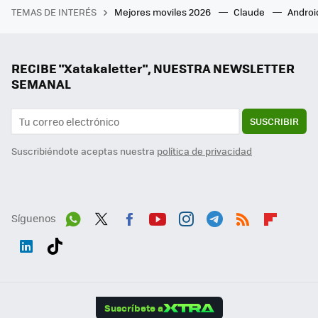
TEMAS DE INTERÉS
Mejores moviles 2026
Claude
Androi
RECIBE "Xatakaletter", NUESTRA NEWSLETTER
SEMANAL
SUSCRIBIR
Suscribiéndote aceptas nuestra
política de privacidad
Síguenos
Wh
Twit
Fac
You
Inst
Tele
RSS
Flip
ats
ter
ebo
tub
agr
gra
boa
Link
Tikt
App
ok
e
am
m
rd
edI
ok
Suscríbete a
n