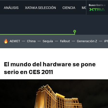
Suscríbete a
ANÁLISIS
XATAKA SELECCIÓN
CIENCIA
MOVILIDAD
HOY SE HABLA DE
AEMET
China
Sequía
Fallout
Generación Z
iP
El mundo del hardware se pone
serio en CES 2011