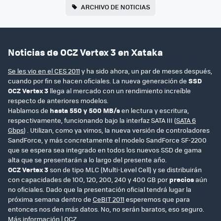
ARCHIVO DE NOTICIAS
Noticias de OCZ Vertex 3 en Xataka
Se les vio en el CES 2011
y ha sido ahora, un par de meses después,
cuando por fin se hacen oficiales. La nueva generación de
SSD
OCZ Vertex 3
llega al mercado con un rendimiento increíble
respecto de anteriores modelos.
Hablamos de
hasta 550 y 500 MB/s
en lectura y escritura,
respectivamente, funcionando bajo la interfaz SATA III (
SATA 6
Gbps
) . Utilizan, como ya vimos, la nueva versión de controladores
SandForce, y más concretamente el modelo SandForce SF-2200
que se espera sea integrado en todos los nuevos SSD de gama
alta que se presentarán a lo largo del presente año.
OCZ Vertex 3
son de tipo MLC (Multi-Level Cell) y se distribuirán
con capacidades de 100, 120, 200, 240 y 400 GB por
precios
aún
no oficiales. Dado que la presentación oficial tendrá lugar la
próxima semana dentro de
CeBIT 2011
esperemos que para
entonces nos den más datos. No, no serán baratos, eso seguro.
Más información |
OCZ
.