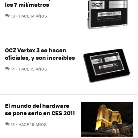
los 7 milímetros
COMENTARIOS
18
HACE 14 AÑOS
OCZ Vertex 3 se hacen
oficiales, y son increíbles
COMENTARIOS
14
HACE 15 AÑOS
El mundo del hardware
se pone serio en CES 2011
COMENTARIOS
13
HACE 16 AÑOS