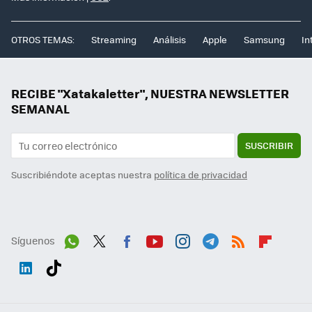
OTROS TEMAS:
Streaming
Análisis
Apple
Samsung
In
RECIBE "Xatakaletter", NUESTRA NEWSLETTER
SEMANAL
SUSCRIBIR
Suscribiéndote aceptas nuestra
política de privacidad
Síguenos
Wh
Twit
Fac
You
Inst
Tele
RSS
Flip
ats
ter
ebo
tub
agr
gra
boa
Link
Tikt
App
ok
e
am
m
rd
edI
ok