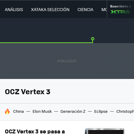
Suscríbete a
ANÁLISIS
XATAKA SELECCIÓN
CIENCIA
MOVILIDAD
OCZ Vertex 3
HOY SE HABLA DE
China
Elon Musk
Generación Z
Eclipse
Christop
OCZ Vertex 3 se pasa a