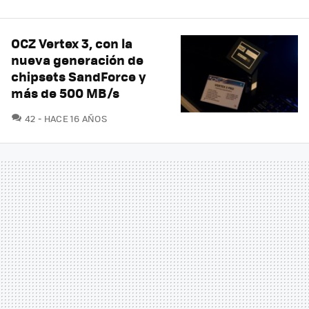
OCZ Vertex 3, con la
nueva generación de
chipsets SandForce y
más de 500 MB/s
COMENTARIOS
42
HACE 16 AÑOS