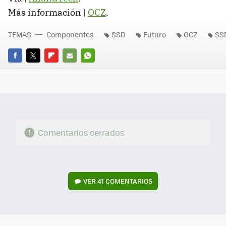
Más información |
OCZ
.
TEMAS
Componentes
SSD
Futuro
OCZ
SS
FACEBOOK
TWITTER
FLIPBOARD
E-
WHATSAPP
MAIL
Comentarios cerrados
VER
41 COMENTARIOS