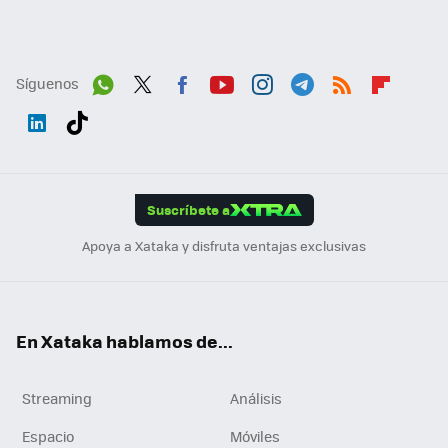
Síguenos
Wh
Twit
Fac
You
Inst
Tele
RSS
Flip
ats
ter
ebo
tub
agr
gra
boa
Link
Tikt
App
ok
e
am
m
rd
edI
ok
Suscríbete a
n
Apoya a Xataka y disfruta ventajas exclusivas
En Xataka hablamos de...
Streaming
Análisis
Espacio
Móviles