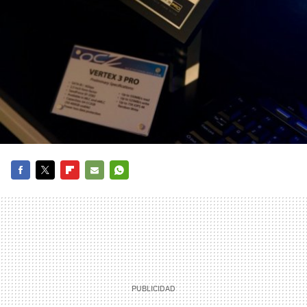
FACEBOOK
TWITTER
FLIPBOARD
E-
WHATSAPP
MAIL