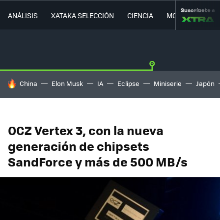
Suscríbete a
ANÁLISIS
XATAKA SELECCIÓN
CIENCIA
MOVILIDAD
HOY SE HABLA DE
China
Elon Musk
IA
Eclipse
Miniserie
Japón
OCZ Vertex 3, con la nueva
generación de chipsets
SandForce y más de 500 MB/s