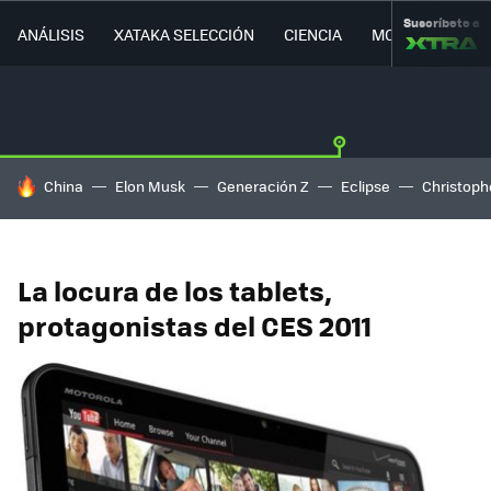
Suscríbete a
ANÁLISIS
XATAKA SELECCIÓN
CIENCIA
MOVILIDAD
HOY SE HABLA DE
China
Elon Musk
Generación Z
Eclipse
Christoph
La locura de los tablets,
protagonistas del CES 2011