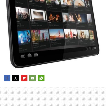
FACEBOOK
TWITTER
FLIPBOARD
E-
WHATSAPP
MAIL