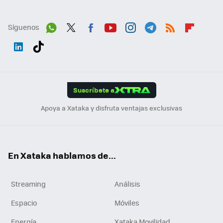
Síguenos
Wh
Twit
Fac
You
Inst
Tele
RSS
Flip
ats
ter
ebo
tub
agr
gra
boa
Link
Tikt
App
ok
e
am
m
rd
edI
ok
Suscríbete a
n
Apoya a Xataka y disfruta ventajas exclusivas
En Xataka hablamos de...
Streaming
Análisis
Espacio
Móviles
Energía
Xataka Movilidad