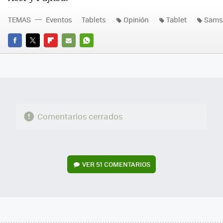
TEMAS
Eventos
Tablets
Opinión
Tablet
Sams
FACEBOOK
TWITTER
FLIPBOARD
E-
WHATSAPP
MAIL
Comentarios cerrados
VER
51 COMENTARIOS