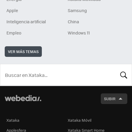
Apple
Samsung
Inteligencia artificial
China
Empleo
Windows 11
VER MÁS TEMAS
BUSCA
SUBIR
Xataka
Xataka Móvil
Applesfera
Xataka Smart Home