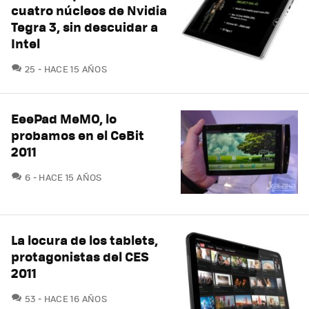
cuatro núcleos de Nvidia
Tegra 3, sin descuidar a
Intel
COMENTARIOS
25
HACE 15 AÑOS
EeePad MeMO, lo
probamos en el CeBit
2011
COMENTARIOS
6
HACE 15 AÑOS
La locura de los tablets,
protagonistas del CES
2011
COMENTARIOS
53
HACE 16 AÑOS