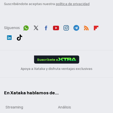
Suscribiéndote aceptas nuestra
política de privacidad
Síguenos
Wh
Twit
Fac
You
Inst
Tele
RSS
Flip
ats
ter
ebo
tub
agr
gra
boa
Link
Tikt
App
ok
e
am
m
rd
edI
ok
Suscríbete a
n
Apoya a Xataka y disfruta ventajas exclusivas
En Xataka hablamos de...
Streaming
Análisis