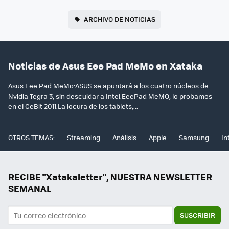
ARCHIVO DE NOTICIAS
Noticias de Asus Eee Pad MeMo en Xataka
Asus Eee Pad MeMo:ASUS se apuntará a los cuatro núcleos de
Nvidia Tegra 3, sin descuidar a Intel.EeePad MeMO, lo probamos
en el CeBit 2011.La locura de los tablets,...
OTROS TEMAS:
Streaming
Análisis
Apple
Samsung
In
RECIBE "Xatakaletter", NUESTRA NEWSLETTER
SEMANAL
SUSCRIBIR