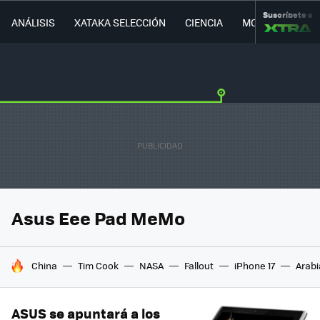
Suscríbete a
ANÁLISIS
XATAKA SELECCIÓN
CIENCIA
MOVILIDAD
Asus Eee Pad MeMo
HOY SE HABLA DE
China
Tim Cook
NASA
Fallout
iPhone 17
Arabi
ASUS se apuntará a los