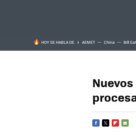
HOY SE HABLA DE
AEMET
China
Bill Ga
Nuevos In
procesa
FACEBOOK
TWITTER
FLIPBOARD
E-