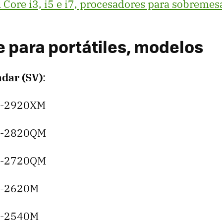
 Core i3, i5 e i7, procesadores para sobremes
e para portátiles, modelos
dar (SV)
:
i7-2920XM
i7-2820QM
i7-2720QM
i7-2620M
i5-2540M