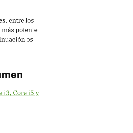
es
, entre los
l más potente
inuación os
sumen
 i3, Core i5 y