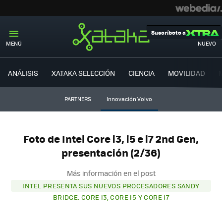
Suscríbete a
MENÚ
NUEVO
ANÁLISIS
XATAKA SELECCIÓN
CIENCIA
MOVILIDAD
PARTNERS
Innovación Volvo
Foto de Intel Core i3, i5 e i7 2nd Gen,
presentación (2/36)
Más información en el post
INTEL PRESENTA SUS NUEVOS PROCESADORES SANDY
BRIDGE: CORE I3, CORE I5 Y CORE I7