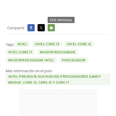
VER ORIGINAL
Compartir
FACEBOOK
X
E-
MAIL
INTEL
INTEL CORE I3
INTEL CORE I5
Tags
INTEL CORE I7
MICROPROCESADOR
MICROPROCESADOR INTEL
PROCESADOR
Más información en el post
INTEL PRESENTA SUS NUEVOS PROCESADORES SANDY
BRIDGE: CORE I3, CORE I5 Y CORE I7