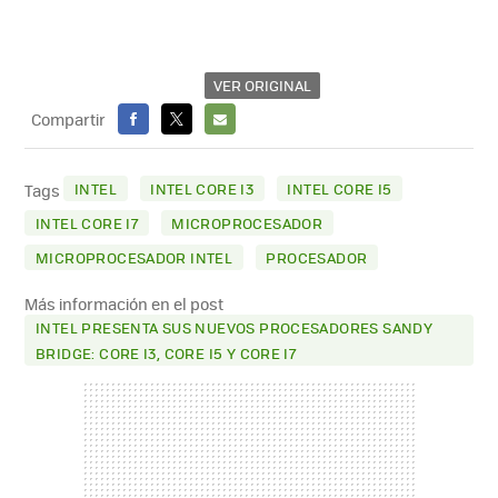
VER ORIGINAL
Compartir
FACEBOOK
X
E-
MAIL
INTEL
INTEL CORE I3
INTEL CORE I5
Tags
INTEL CORE I7
MICROPROCESADOR
MICROPROCESADOR INTEL
PROCESADOR
Más información en el post
INTEL PRESENTA SUS NUEVOS PROCESADORES SANDY
BRIDGE: CORE I3, CORE I5 Y CORE I7