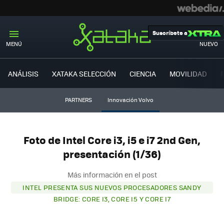
Suscríbete a
MENÚ
NUEVO
ANÁLISIS
XATAKA SELECCIÓN
CIENCIA
MOVILIDAD
PARTNERS
Innovación Volvo
Foto de Intel Core i3, i5 e i7 2nd Gen,
presentación (1/36)
Más información en el post
INTEL PRESENTA SUS NUEVOS PROCESADORES SANDY
BRIDGE: CORE I3, CORE I5 Y CORE I7