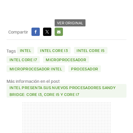
VER ORIGINAL
Compartir
FACEBOOK
X
E-
MAIL
INTEL
INTEL CORE I3
INTEL CORE I5
Tags
INTEL CORE I7
MICROPROCESADOR
MICROPROCESADOR INTEL
PROCESADOR
Más información en el post
INTEL PRESENTA SUS NUEVOS PROCESADORES SANDY
BRIDGE: CORE I3, CORE I5 Y CORE I7