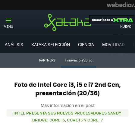
Suscríbete a
MENÚ
NUEVO
ANÁLISIS
XATAKA SELECCIÓN
CIENCIA
MOVILIDAD
PARTNERS
Innovación Volvo
Foto de Intel Core i3, i5 e i7 2nd Gen,
presentación (20/36)
Más información en el post
INTEL PRESENTA SUS NUEVOS PROCESADORES SANDY
BRIDGE: CORE I3, CORE I5 Y CORE I7