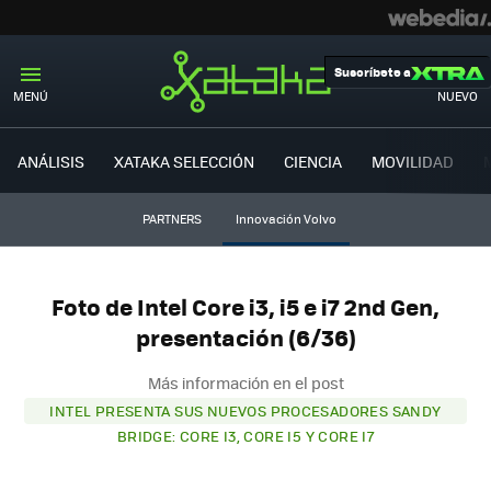
Suscríbete a
MENÚ
NUEVO
ANÁLISIS
XATAKA SELECCIÓN
CIENCIA
MOVILIDAD
PARTNERS
Innovación Volvo
Foto de Intel Core i3, i5 e i7 2nd Gen,
presentación (6/36)
Más información en el post
INTEL PRESENTA SUS NUEVOS PROCESADORES SANDY
BRIDGE: CORE I3, CORE I5 Y CORE I7