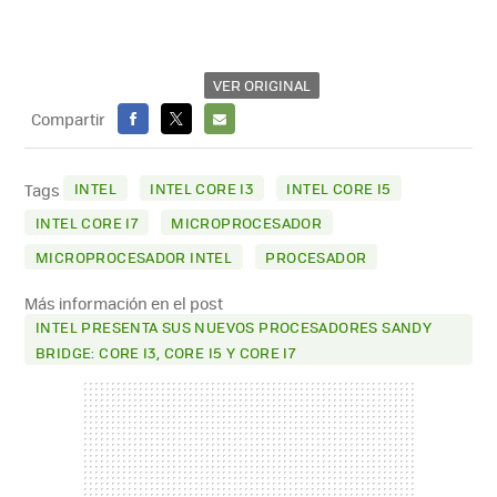
VER ORIGINAL
Compartir
FACEBOOK
X
E-
MAIL
INTEL
INTEL CORE I3
INTEL CORE I5
Tags
INTEL CORE I7
MICROPROCESADOR
MICROPROCESADOR INTEL
PROCESADOR
Más información en el post
INTEL PRESENTA SUS NUEVOS PROCESADORES SANDY
BRIDGE: CORE I3, CORE I5 Y CORE I7