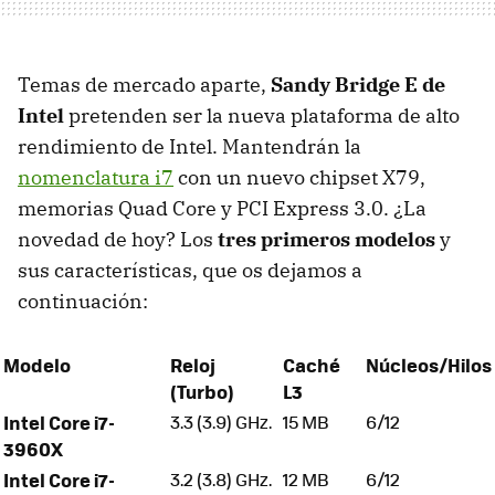
Temas de mercado aparte,
Sandy Bridge E de
Intel
pretenden ser la nueva plataforma de alto
rendimiento de Intel. Mantendrán la
nomenclatura i7
con un nuevo chipset X79,
memorias Quad Core y
PCI
Express 3.0. ¿La
novedad de hoy? Los
tres primeros modelos
y
sus características, que os dejamos a
continuación:
Modelo
Reloj
Caché
Núcleos/Hilos
(Turbo)
L3
Intel Core i7-
3.3 (3.9) GHz.
15 MB
6/12
3960X
Intel Core i7-
3.2 (3.8) GHz.
12 MB
6/12