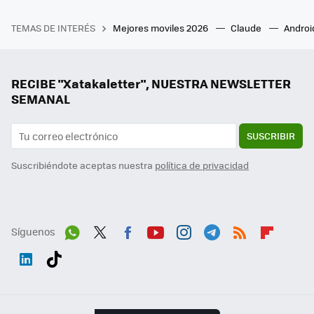
TEMAS DE INTERÉS
Mejores moviles 2026
Claude
Androi
RECIBE "Xatakaletter", NUESTRA NEWSLETTER
SEMANAL
SUSCRIBIR
Suscribiéndote aceptas nuestra
política de privacidad
Síguenos
Wh
Twit
Fac
You
Inst
Tele
RSS
Flip
ats
ter
ebo
tub
agr
gra
boa
Link
Tikt
App
ok
e
am
m
rd
edI
ok