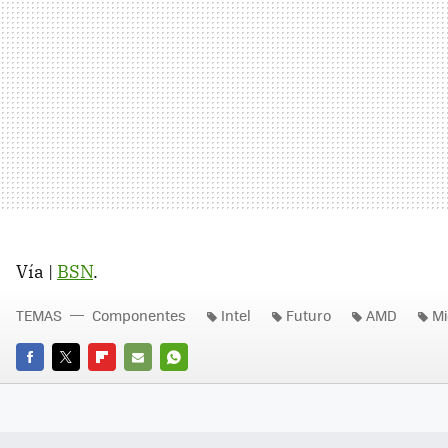
Vía |
BSN
.
TEMAS
Componentes
Intel
Futuro
AMD
Mi
FACEBOOK
TWITTER
FLIPBOARD
E-
WHATSAPP
MAIL