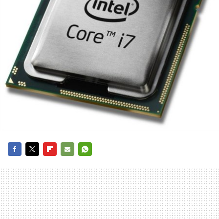
FACEBOOK
TWITTER
FLIPBOARD
E-
WHATSAPP
MAIL