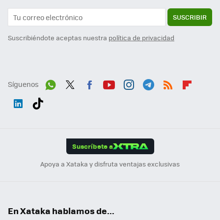
SUSCRIBIR
Suscribiéndote aceptas nuestra
política de privacidad
Síguenos
Wh
Twit
Fac
You
Inst
Tele
RSS
Flip
ats
ter
ebo
tub
agr
gra
boa
Link
Tikt
App
ok
e
am
m
rd
edI
ok
Suscríbete a
n
Apoya a Xataka y disfruta ventajas exclusivas
En Xataka hablamos de...