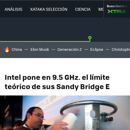
Suscríbete a
ANÁLISIS
XATAKA SELECCIÓN
CIENCIA
MOVILIDAD
HOY SE HABLA DE
China
Elon Musk
Generación Z
Eclipse
Christoph
Intel pone en 9.5 GHz. el límite
teórico de sus Sandy Bridge E