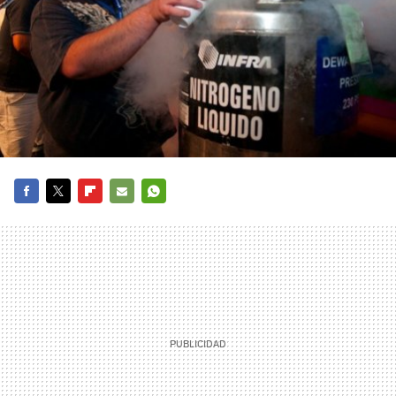
FACEBOOK
TWITTER
FLIPBOARD
E-
WHATSAPP
MAIL