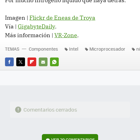
Por mucho nitrógeno líquido que haya detrás.
Imagen |
Flickr de Eneas de Troya
Vía |
GigabyteDaily
.
Más información |
VR-Zone
.
TEMAS
Componentes
Intel
Microprocesador
n
FACEBOOK
TWITTER
FLIPBOARD
E-
WHATSAPP
MAIL
Comentarios cerrados
VER
29 COMENTARIOS