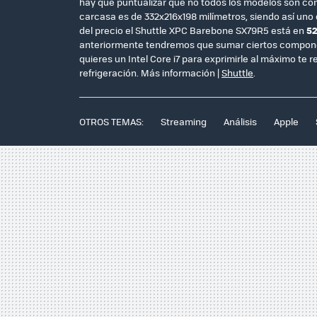
hay que puntualizar que no todos los modelos son com
carcasa es de 332x216x198 milímetros, siendo así uno
del precio el Shuttle XPC Barebone SX79R5 está en
52
anteriormente tendremos que sumar ciertos componen
quieres un Intel Core i7 para exprimirle al máximo te
refrigeración. Más información |
Shuttle
.
OTROS TEMAS:
Streaming
Análisis
Apple