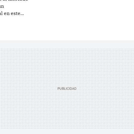
un
 en este...