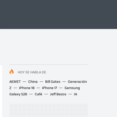
HOY SE HABLA DE
AEMET
China
Bill Gates
Generación
Z
iPhone 18
iPhone 17
Samsung
Galaxy S26
Café
Jeff Bezos
IA