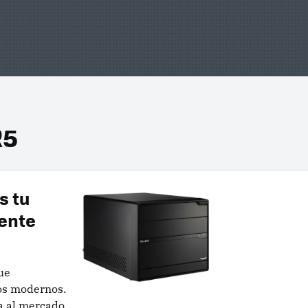
R5
s tu
ente
ue
os modernos.
a al mercado