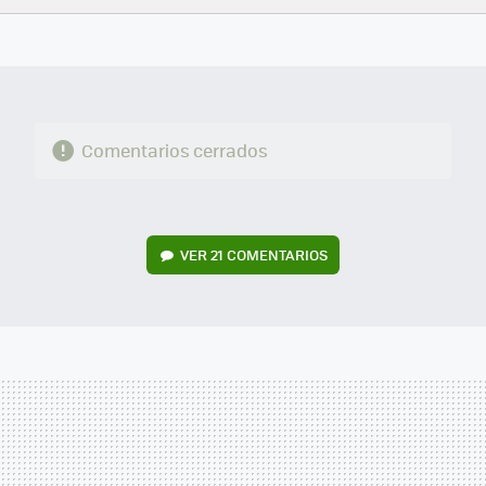
FACEBOOK
TWITTER
FLIPBOARD
E-
WHATSAPP
MAIL
Comentarios cerrados
VER
21 COMENTARIOS