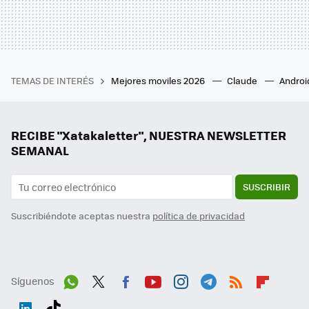
TEMAS DE INTERÉS
Mejores moviles 2026
Claude
Androi
RECIBE "Xatakaletter", NUESTRA NEWSLETTER
SEMANAL
SUSCRIBIR
Suscribiéndote aceptas nuestra
política de privacidad
Síguenos
Wh
Twit
Fac
You
Inst
Tele
RSS
Flip