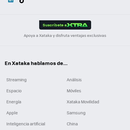
ats
ter
ebo
tub
agr
gra
boa
Link
Tikt
App
ok
e
am
m
rd
edI
ok
Suscríbete a
n
Apoya a Xataka y disfruta ventajas exclusivas
En Xataka hablamos de...
Streaming
Análisis
Espacio
Móviles
Energía
Xataka Movilidad
Apple
Samsung
Inteligencia artificial
China