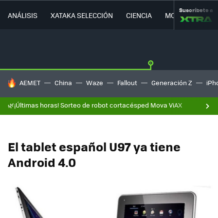
Suscríbete a
ANÁLISIS
XATAKA SELECCIÓN
CIENCIA
MOVILIDAD
HOY SE HABLA DE
AEMET
China
Waze
Fallout
Generación Z
iPh
🌿¡Últimas horas! Sorteo de robot cortacésped Mova ViAX
El tablet español U97 ya tiene
Android 4.0