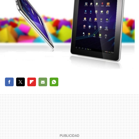
FACEBOOK
TWITTER
FLIPBOARD
E-
WHATSAPP
MAIL