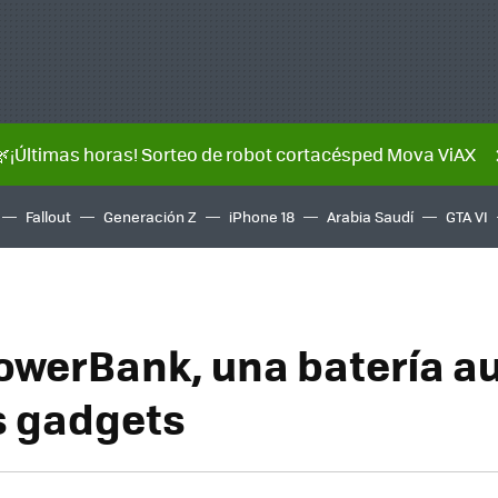
🌿¡Últimas horas! Sorteo de robot cortacésped Mova ViAX
Fallout
Generación Z
iPhone 18
Arabia Saudí
GTA VI
owerBank, una batería au
s gadgets