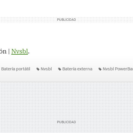
ón |
Nvsbl
.
Batería portátil
Nvsbl
Batería externa
Nvsbl PowerBa