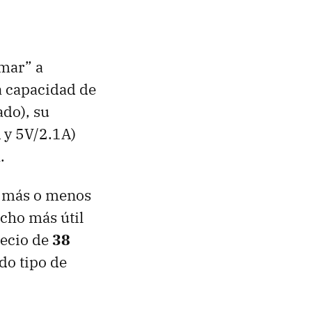
imar” a
a capacidad de
ado), su
 y 5V/2.1A)
.
, más o menos
cho más útil
recio de
38
odo tipo de