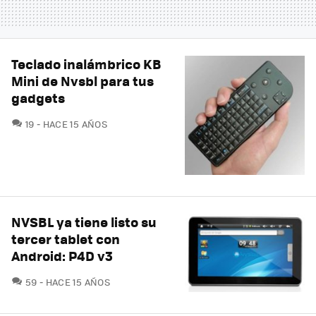
Teclado inalámbrico KB
Mini de Nvsbl para tus
gadgets
COMENTARIOS
19
HACE 15 AÑOS
NVSBL ya tiene listo su
tercer tablet con
Android: P4D v3
COMENTARIOS
59
HACE 15 AÑOS