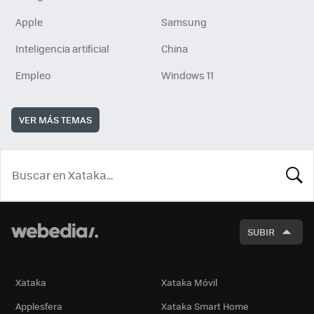
Apple
Samsung
Inteligencia artificial
China
Empleo
Windows 11
VER MÁS TEMAS
BUSCA
SUBIR
Xataka
Xataka Móvil
Applesfera
Xataka Smart Home