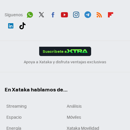
Síguenos
Wh
Twit
Fac
You
Inst
Tele
RSS
Flip
ats
ter
ebo
tub
agr
gra
boa
Link
Tikt
App
ok
e
am
m
rd
edI
ok
Suscríbete a
n
Apoya a Xataka y disfruta ventajas exclusivas
En Xataka hablamos de...
Streaming
Análisis
Espacio
Móviles
Energía
Xataka Movilidad