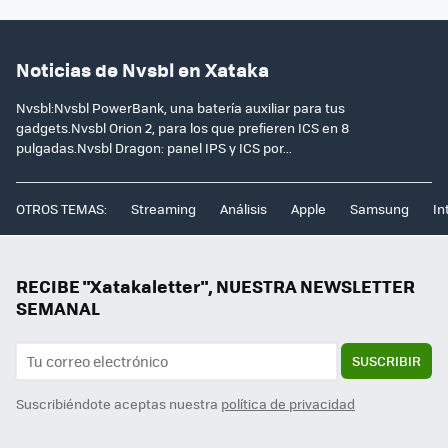
Noticias de Nvsbl en Xataka
Nvsbl:Nvsbl PowerBank, una batería auxiliar para tus
gadgets.Nvsbl Orion 2, para los que prefieren ICS en 8
pulgadas.Nvsbl Dragon: panel IPS y ICS por...
OTROS TEMAS:
Streaming
Análisis
Apple
Samsung
In
RECIBE "Xatakaletter", NUESTRA NEWSLETTER
SEMANAL
SUSCRIBIR
Suscribiéndote aceptas nuestra
política de privacidad