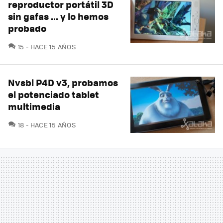
reproductor portátil 3D
sin gafas ... y lo hemos
probado
COMENTARIOS
15
HACE 15 AÑOS
Nvsbl P4D v3, probamos
el potenciado tablet
multimedia
COMENTARIOS
18
HACE 15 AÑOS