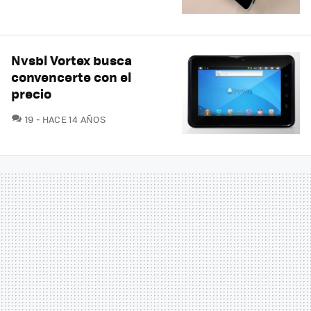
Nvsbl Vortex busca
convencerte con el
precio
COMENTARIOS
19
HACE 14 AÑOS