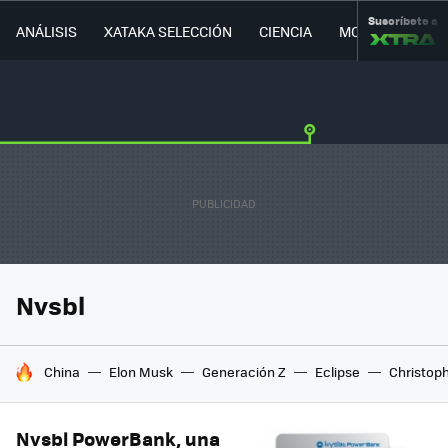
Suscríbete a
ANÁLISIS
XATAKA SELECCIÓN
CIENCIA
MOVILIDAD
Nvsbl
HOY SE HABLA DE
China
Elon Musk
Generación Z
Eclipse
Christop
Nvsbl PowerBank, una