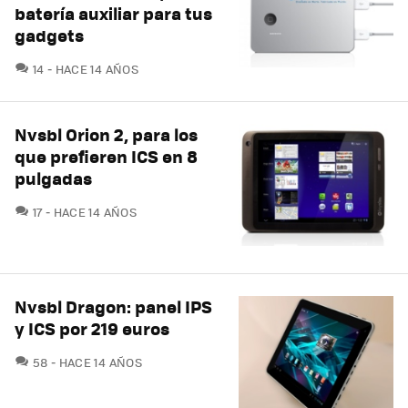
batería auxiliar para tus
gadgets
COMENTARIOS
14
HACE 14 AÑOS
Nvsbl Orion 2, para los
que prefieren ICS en 8
pulgadas
COMENTARIOS
17
HACE 14 AÑOS
Nvsbl Dragon: panel IPS
y ICS por 219 euros
COMENTARIOS
58
HACE 14 AÑOS