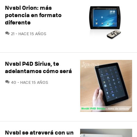
Nvsbl Orion: más
potencia en formato
diferente
COMENTARIOS
21
HACE 15 AÑOS
Nvsbl P4D Sirius, te
adelantamos cómo será
COMENTARIOS
40
HACE 15 AÑOS
Nvsbl se atreverá con un