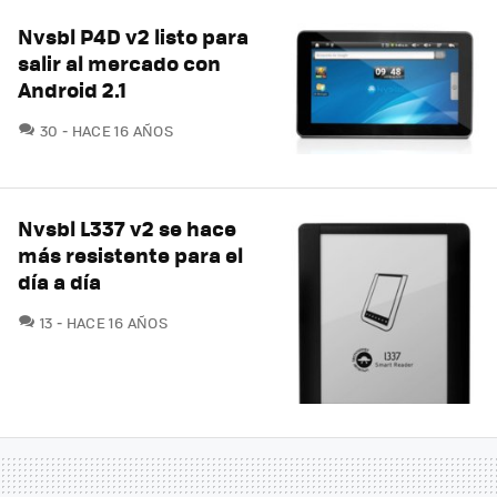
Nvsbl P4D v2 listo para
salir al mercado con
Android 2.1
COMENTARIOS
30
HACE 16 AÑOS
Nvsbl L337 v2 se hace
más resistente para el
día a día
COMENTARIOS
13
HACE 16 AÑOS