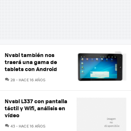
Nvsbl también nos
traerá una gama de
tablets con Android
COMENTARIOS
28
HACE 16 AÑOS
Nvsbl L337 con pantalla
táctil y Wifi, análisis en
vídeo
COMENTARIOS
43
HACE 16 AÑOS