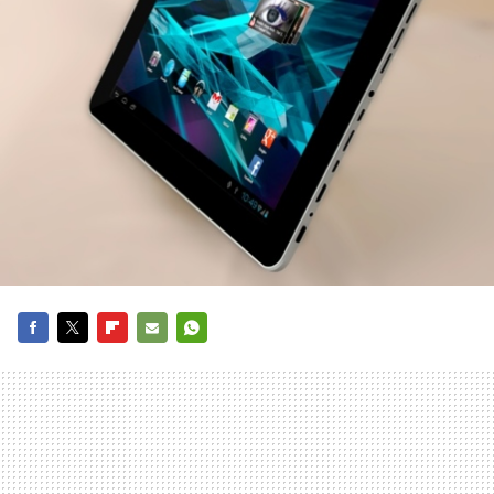
FACEBOOK
TWITTER
FLIPBOARD
E-
WHATSAPP
MAIL