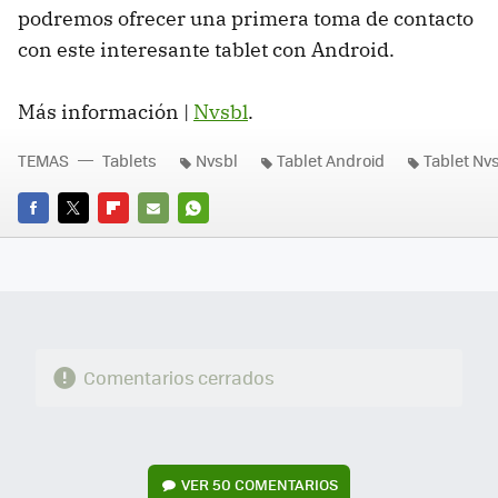
podremos ofrecer una primera toma de contacto
con este interesante tablet con Android.
Más información |
Nvsbl
.
TEMAS
Tablets
Nvsbl
Tablet Android
Tablet Nv
FACEBOOK
TWITTER
FLIPBOARD
E-
WHATSAPP
MAIL
Comentarios cerrados
VER
50 COMENTARIOS