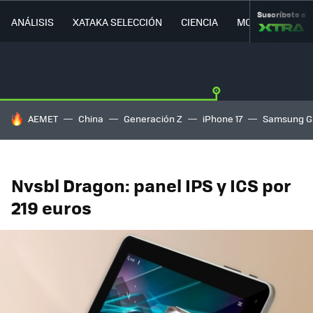
Suscríbete a
ANÁLISIS
XATAKA SELECCIÓN
CIENCIA
MOVILIDAD
HOY SE HABLA DE
AEMET
China
Generación Z
iPhone 17
Samsung G
Nvsbl Dragon: panel IPS y ICS por
219 euros