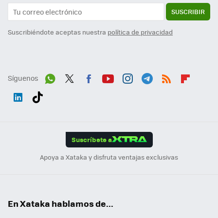
SUSCRIBIR
Suscribiéndote aceptas nuestra
política de privacidad
Síguenos
Wh
Twit
Fac
You
Inst
Tele
RSS
Flip
ats
ter
ebo
tub
agr
gra
boa
Link
Tikt
App
ok
e
am
m
rd
edI
ok
Suscríbete a
n
Apoya a Xataka y disfruta ventajas exclusivas
En Xataka hablamos de...