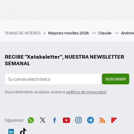
TEMAS DE INTERÉS
Mejores moviles 2026
Claude
Androi
RECIBE "Xatakaletter", NUESTRA NEWSLETTER
SEMANAL
SUSCRIBIR
Suscribiéndote aceptas nuestra
política de privacidad
Síguenos
Wh
Twit
Fac
You
Inst
Tele
RSS
Flip