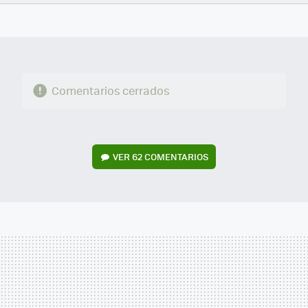
FACEBOOK
TWITTER
FLIPBOARD
E-
WHATSAPP
MAIL
Comentarios cerrados
VER
62 COMENTARIOS