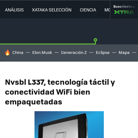
Suscríbete a
ANÁLISIS
XATAKA SELECCIÓN
CIENCIA
MOVILIDAD
HOY SE HABLA DE
China
Elon Musk
Generación Z
Eclipse
Mapa
Nvsbl L337, tecnología táctil y
conectividad WiFi bien
empaquetadas