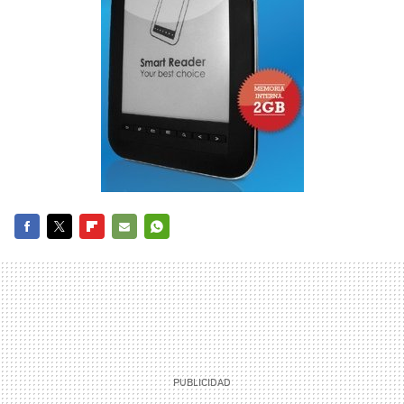
FACEBOOK
TWITTER
FLIPBOARD
E-
WHATSAPP
MAIL