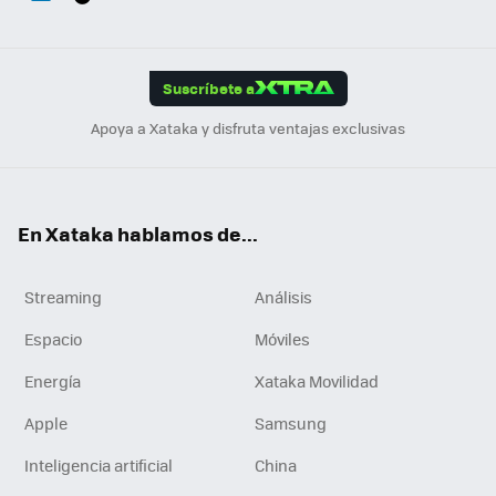
ats
ter
ebo
tub
agr
gra
boa
Link
Tikt
App
ok
e
am
m
rd
edI
ok
Suscríbete a
n
Apoya a Xataka y disfruta ventajas exclusivas
En Xataka hablamos de...
Streaming
Análisis
Espacio
Móviles
Energía
Xataka Movilidad
Apple
Samsung
Inteligencia artificial
China