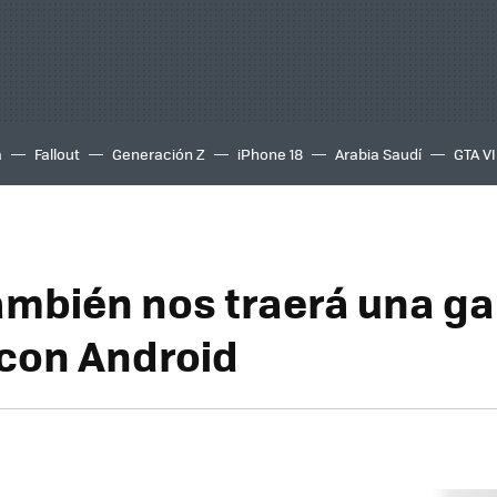
a
Fallout
Generación Z
iPhone 18
Arabia Saudí
GTA VI
ambién nos traerá una g
 con Android