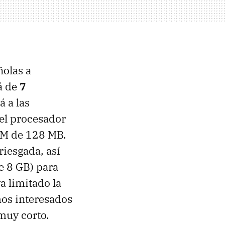
ñolas a
á de
7
á a las
 el procesador
AM
de 128 MB.
riesgada, así
e 8 GB) para
a limitado la
os interesados
muy corto.