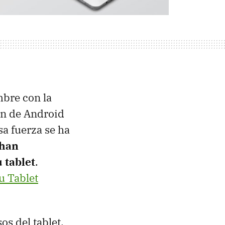
mbre con la
ón de Android
sa fuerza se ha
 han
 tablet
.
u Tablet
os del tablet,