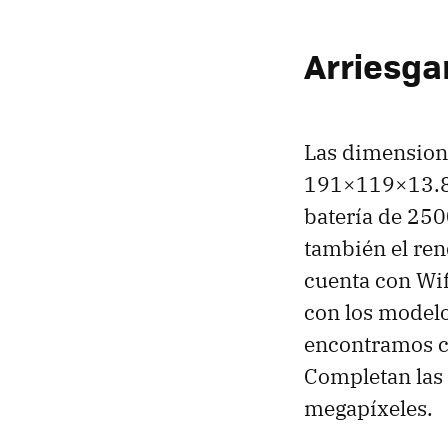
Arriesga
Las dimension
191×119×13.8
batería de 25
también el ren
cuenta con Wif
con los model
encontramos c
Completan las 
megapíxeles.