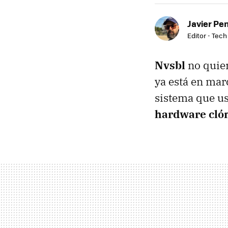
Javier Pe
Editor - Tech
Nvsbl
no quier
ya está en ma
sistema que us
hardware clón