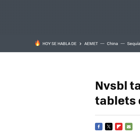
HOY SE HABLA DE
AEMET
China
Sequí
Nvsbl t
tablets
FACEBOOK
TWITTER
FLIPBOARD
E-