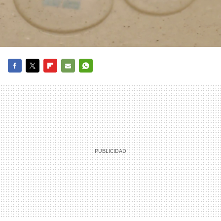
FACEBOOK
TWITTER
FLIPBOARD
E-
WHATSAPP
MAIL