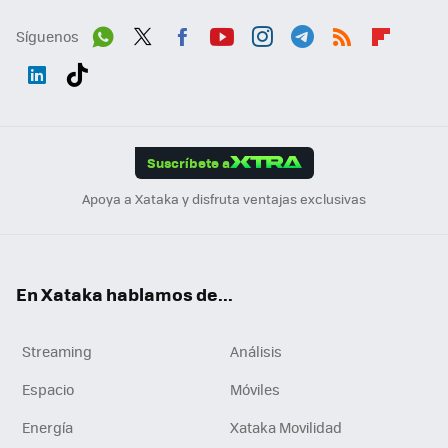
Síguenos
Wh
Twit
Fac
You
Inst
Tele
RSS
Flip
ats
ter
ebo
tub
agr
gra
boa
Link
Tikt
App
ok
e
am
m
rd
edI
ok
Suscríbete a
n
Apoya a Xataka y disfruta ventajas exclusivas
En Xataka hablamos de...
Streaming
Análisis
Espacio
Móviles
Energía
Xataka Movilidad