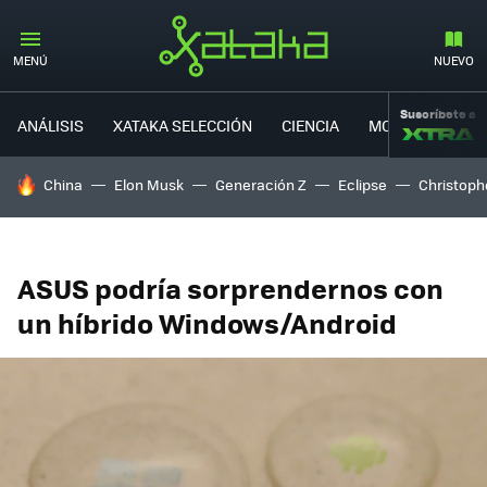
MENÚ
NUEVO
Suscríbete a
ANÁLISIS
XATAKA SELECCIÓN
CIENCIA
MOVILIDAD
HOY SE HABLA DE
China
Elon Musk
Generación Z
Eclipse
Christoph
ASUS podría sorprendernos con
un híbrido Windows/Android