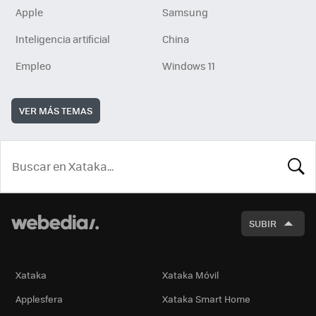
Apple
Samsung
Inteligencia artificial
China
Empleo
Windows 11
VER MÁS TEMAS
BUSCA
SUBIR
Xataka
Xataka Móvil
Applesfera
Xataka Smart Home