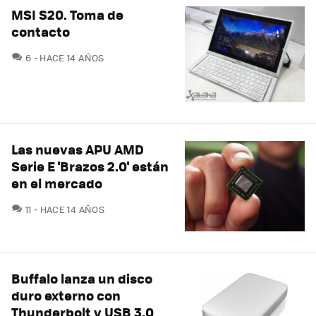
MSI S20. Toma de
contacto
COMENTARIOS
6
HACE 14 AÑOS
Las nuevas APU AMD
Serie E 'Brazos 2.0' están
en el mercado
COMENTARIOS
11
HACE 14 AÑOS
Buffalo lanza un disco
duro externo con
Thunderbolt y USB 3.0