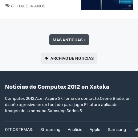
COMENTARIOS
8
HACE 14 AÑOS
MÁS ANTIGUAS
»
ARCHIVO DE NOTICIAS
Noticias de Computex 2012 en Xataka
Computex 2012:Acer Aspire S7. Toma de contacto.Ozone Blade, un
diseño agresivo en un teclado para jugar.El futuro aplicado.
Imagen de la semana.Samsung Series 5...
OTROS TEMAS:
Streaming
Análisis
Apple
Samsung
In