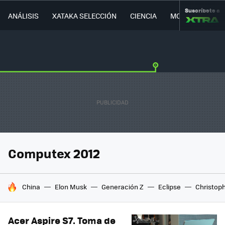
Suscríbete a
ANÁLISIS
XATAKA SELECCIÓN
CIENCIA
MOVILIDAD
Computex 2012
HOY SE HABLA DE
China
Elon Musk
Generación Z
Eclipse
Christop
Acer Aspire S7. Toma de