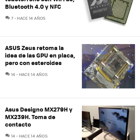
Bluetooth 4.0 y NFC
COMENTARIOS
7
HACE 14 AÑOS
ASUS Zeus retoma la
idea de las GPU en placa,
pero con esteroides
COMENTARIOS
14
HACE 14 AÑOS
Asus Designo MX279H y
MX239H. Toma de
contacto
COMENTARIOS
14
HACE 14 AÑOS