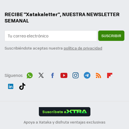
RECIBE "Xatakaletter", NUESTRA NEWSLETTER
SEMANAL
SUSCRIBIR
Suscribiéndote aceptas nuestra
política de privacidad
Síguenos
Wh
Twit
Fac
You
Inst
Tele
RSS
Flip
ats
ter
ebo
tub
agr
gra
boa
Link
Tikt
App
ok
e
am
m
rd
edI
ok
Suscríbete a
n
Apoya a Xataka y disfruta ventajas exclusivas