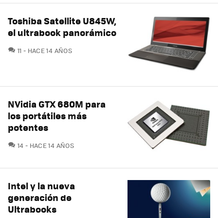
Toshiba Satellite U845W,
el ultrabook panorámico
COMENTARIOS
11
HACE 14 AÑOS
NVidia GTX 680M para
los portátiles más
potentes
COMENTARIOS
14
HACE 14 AÑOS
Intel y la nueva
generación de
Ultrabooks