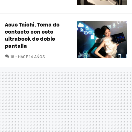
Asus Taichi. Toma de
contacto con este
ultrabook de doble
pantalla
COMENTARIOS
16
HACE 14 AÑOS