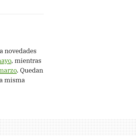
 a novedades
mayo
, mientras
 marzo
. Quedan
sta misma