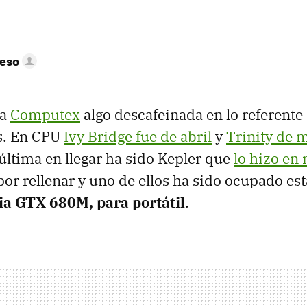
peso
na
Computex
algo descafeinada en lo referente
s. En
CPU
Ivy Bridge fue de abril
y
Trinity de 
última en llegar ha sido Kepler que
lo hizo en
or rellenar y uno de ellos ha sido ocupado e
ia
GTX
680M, para portátil
.