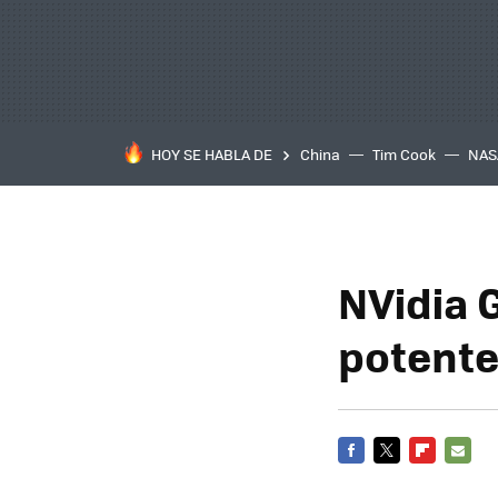
HOY SE HABLA DE
China
Tim Cook
NAS
NVidia 
potent
FACEBOOK
TWITTER
FLIPBOARD
E-