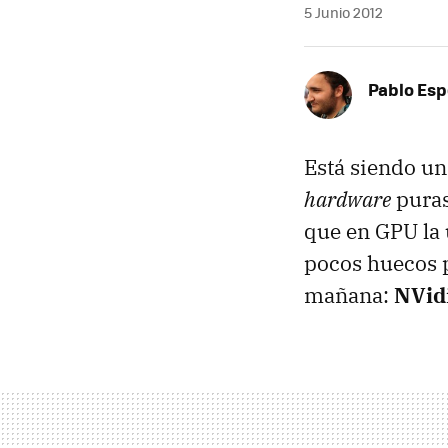
5 Junio 2012
Pablo Es
Está siendo u
hardware
pura
que en
GPU
la 
pocos huecos p
mañana:
NVid