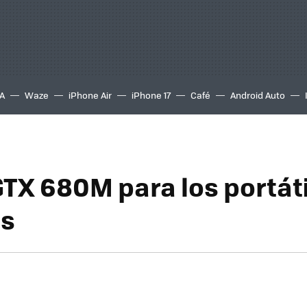
A
Waze
iPhone Air
iPhone 17
Café
Android Auto
GTX 680M para los portát
es