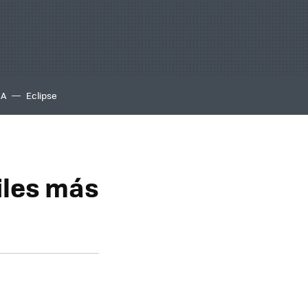
IA
Eclipse
iles más