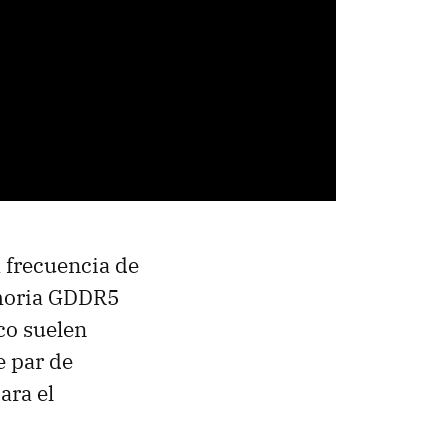
 frecuencia de
moria GDDR5
co suelen
e par de
ara el