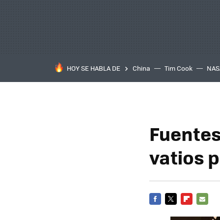
HOY SE HABLA DE
China
Tim Cook
NAS
Fuentes
vatios 
FACEBOOK
TWITTER
FLIPBOARD
E-