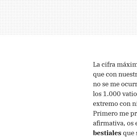
La cifra máxima
que con nuestr
no se me ocur
los 1.000 vati
extremo con ni
Primero me pre
afirmativa, os
bestiales
que s