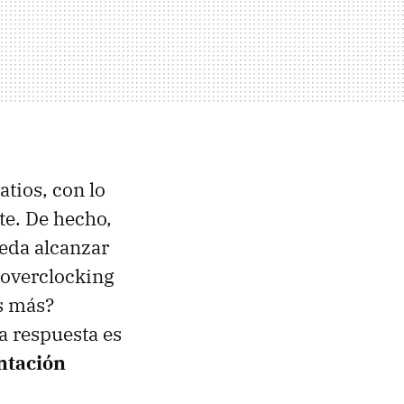
atios, con lo
te. De hecho,
eda alcanzar
 overclocking
os más?
a respuesta es
ntación