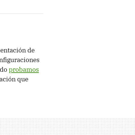
entación de
onfiguraciones
ndo
probamos
ración que